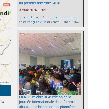
au premier trimestre 2026
07/08/2026 - 20:18
/
Société
,
Actualité
Infrastructures
,
Routes de
desserte agricole
,
Kasai-Central
,
Foner
,
OVDA
La RDC célèbre la 4ᵉ édition de la
 la
Journée internationale de la femme
africaine en honorant ses pionnières