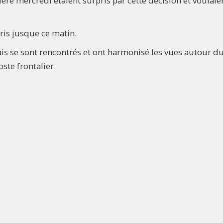
tière mercredi étaient surpris par cette décision et voulaie
ris jusque ce matin.
ais se sont rencontrés et ont harmonisé les vues autour d
ste frontalier.