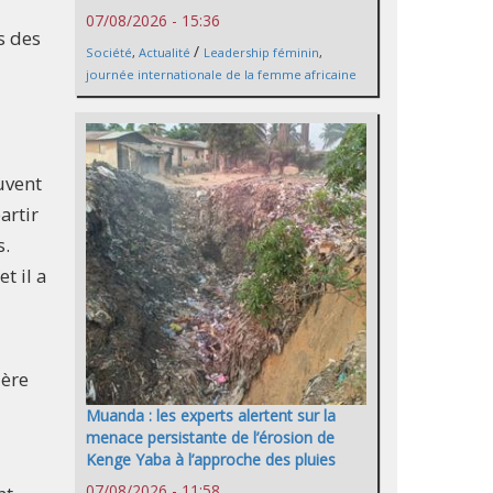
07/08/2026 - 15:36
s des
/
Société
,
Actualité
Leadership féminin
,
journée internationale de la femme africaine
ouvent
artir
s.
t il a
ière
Muanda : les experts alertent sur la
menace persistante de l’érosion de
Kenge Yaba à l’approche des pluies
07/08/2026 - 11:58