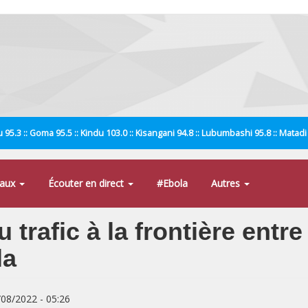
 95.3 :: Goma 95.5 :: Kindu 103.0 :: Kisangani 94.8 :: Lubumbashi 95.8 :: Matad
naux
Écouter en direct
#Ebola
Autres
 trafic à la frontière entre
la
/08/2022 - 05:26