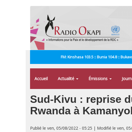
Aller
au
contenu
principal
FM: Kinshasa 103.5 :: Bunia 104.8 :: Bukavu
Accueil
Actualité
Émissions
Jour
Sud-Kivu : reprise du
Rwanda à Kamanyo
Publié le ven, 05/08/2022 - 05:25 | Modifié le ven, 05