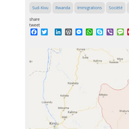
Sud-Kivu
Rwanda
Immigrations
Société
share
tweet
Facebook
Twitter
LinkedIn
WordPress
Messenger
WhatsApp
Skype
Viber
M