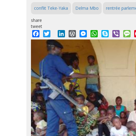
conflit Teke-Yaka
Delma Mbo
rentrée parlem
share
tweet
Facebook
Twitter
LinkedIn
WordPress
Messenger
WhatsApp
Skype
Viber
M