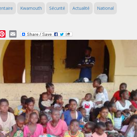
entaire
Kwamouth
Sécurité
Actualité
National
essage
Pinterest
Email