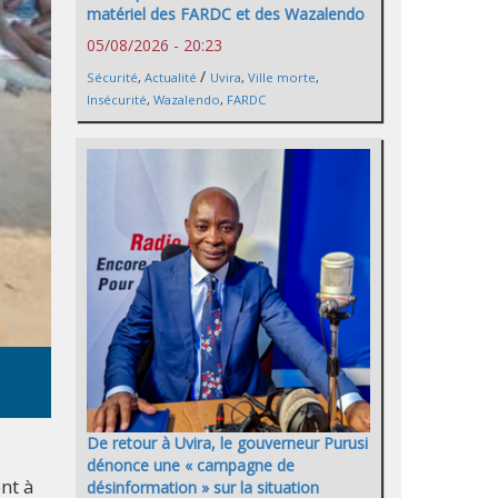
matériel des FARDC et des Wazalendo
05/08/2026 - 20:23
/
Sécurité
,
Actualité
Uvira
,
Ville morte
,
Insécurité
,
Wazalendo
,
FARDC
De retour à Uvira, le gouverneur Purusi
dénonce une « campagne de
nt à
désinformation » sur la situation