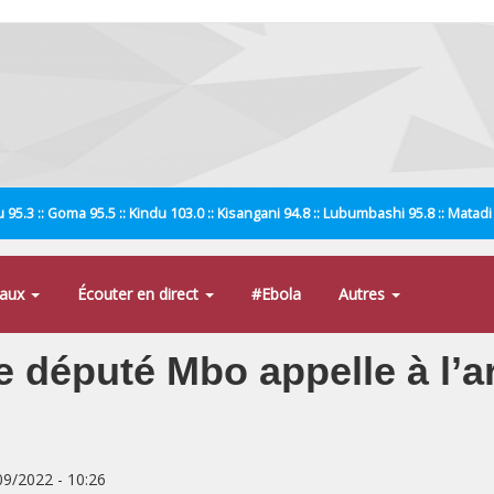
 95.3 :: Goma 95.5 :: Kindu 103.0 :: Kisangani 94.8 :: Lubumbashi 95.8 :: Matad
naux
Écouter en direct
#Ebola
Autres
le député Mbo appelle à l’a
/09/2022 - 10:26