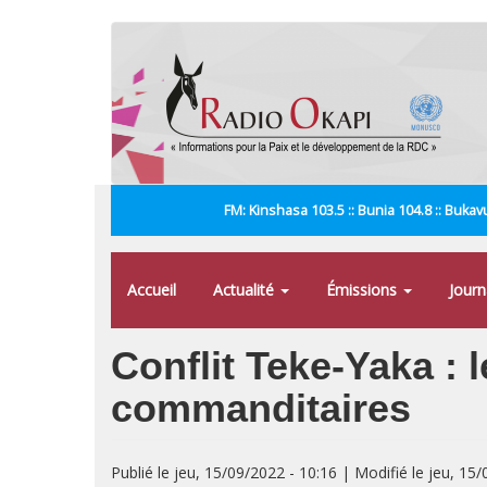
Aller
au
contenu
principal
FM: Kinshasa 103.5 :: Bunia 104.8 :: Bukavu
Accueil
Actualité
Émissions
Jour
Conflit Teke-Yaka : 
commanditaires
Publié le jeu, 15/09/2022 - 10:16 | Modifié le jeu, 15