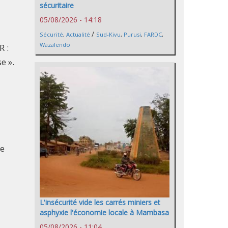
sécuritaire
05/08/2026 - 14:18
/
Sécurité
,
Actualité
Sud-Kivu
,
Purusi
,
FARDC
,
Wazalendo
R :
e ».
le
L'insécurité vide les carrés miniers et
asphyxie l'économie locale à Mambasa
05/08/2026 - 11:04