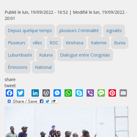
Publié le lun, 19/09/2022 - 16:52 | Modifié le lun, 19/09/2022 -
20:01
Depuis quelque temps
plusieurs Criminalité
signalés
Plusieurs
villes
RDC
Kinshasa
Kalemie
Bunia
Lubumbashi
Kuluna
Dialogue entre Congolais
Émissions
National
share
tweet
Facebook
Twitter
LinkedIn
WordPress
Messenger
WhatsApp
Skype
Viber
Message
Pinterest
Emai