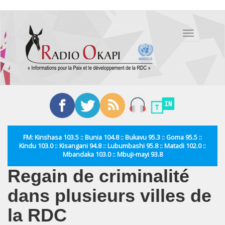
Aller
au
Toggle
contenu
navigation
principal
FM: Kinshasa 103.5 :: Bunia 104.8 :: Bukavu 95.3 :: Goma 95.5 ::
Kindu 103.0 :: Kisangani 94.8 :: Lubumbashi 95.8 :: Matadi 102.0 ::
Mbandaka 103.0 :: Mbuji-mayi 93.8
Regain de criminalité
dans plusieurs villes de
la RDC