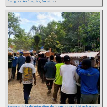
/
Dialogue entre Congolais
,
Émissions
Analyse de la détérioration de la sécuritaire à Mambasa en