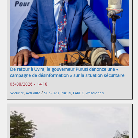
De retour à Uvira, le gouverneur Purusi dénonce une «
campagne de désinformation » sur la situation sécuritaire
05/08/2026 - 14:18
/
Sécurité
,
Actualité
Sud-Kivu
,
Purusi
,
FARDC
,
Wazalendo