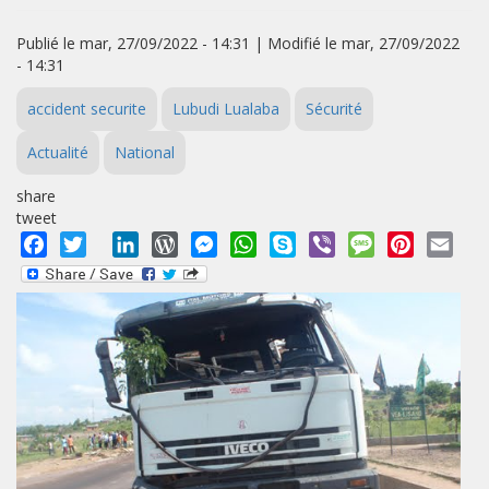
Publié le mar, 27/09/2022 - 14:31 | Modifié le mar, 27/09/2022
- 14:31
accident securite
Lubudi Lualaba
Sécurité
Actualité
National
share
tweet
Facebook
Twitter
LinkedIn
WordPress
Messenger
WhatsApp
Skype
Viber
Message
Pinterest
Emai