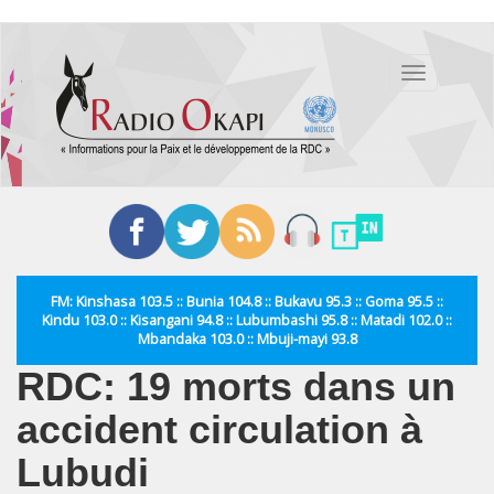
Aller
au
Toggle
contenu
navigation
principal
FM: Kinshasa 103.5 :: Bunia 104.8 :: Bukavu 95.3 :: Goma 95.5 ::
Kindu 103.0 :: Kisangani 94.8 :: Lubumbashi 95.8 :: Matadi 102.0 ::
Mbandaka 103.0 :: Mbuji-mayi 93.8
RDC: 19 morts dans un
accident circulation à
Lubudi