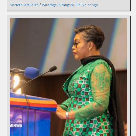
/
Société
,
Actualité
naufrage
,
Kisangani
,
Fleuve congo