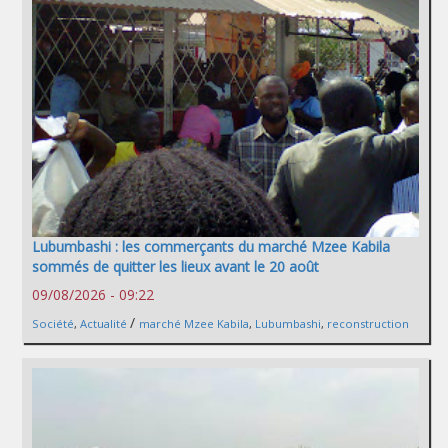
Lubumbashi : les commerçants du marché Mzee Kabila
sommés de quitter les lieux avant le 20 août
09/08/2026 - 09:22
/
Société
,
Actualité
marché Mzee Kabila
,
Lubumbashi
,
reconstruction