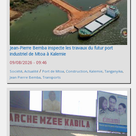
Jean-Pierre Bemba inspecte les travaux du futur port
industriel de Mtoa à Kalemie
09/08/2026 - 09:46
/
Société
,
Actualité
Port de Mtoa
,
Construction
,
Kalemie
,
Tanganyika
,
Jean Pierre Bemba
,
Transports