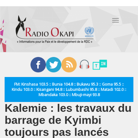
Aller
au
Toggle
contenu
navigation
principal
FM: Kinshasa 103.5 :: Bunia 104.8 :: Bukavu 95.3 :: Goma 95.5 ::
Kindu 103.0 :: Kisangani 94.8 :: Lubumbashi 95.8 :: Matadi 102.0 ::
Mbandaka 103.0 :: Mbuji-mayi 93.8
Kalemie : les travaux du
barrage de Kyimbi
toujours pas lancés