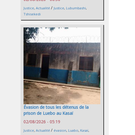
/
Justice
,
Actualité
Justice
,
Lubumbashi
,
Tshisekedi
Évasion de tous les détenus de la
prison de Luebo au Kasaï
02/08/2026 - 05:19
/
Justice
,
Actualité
évasion
,
Luabo
,
Kasaï
,