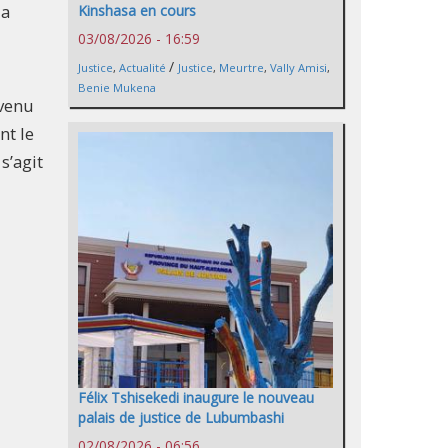
da
Kinshasa en cours
03/08/2026 - 16:59
/
Justice
,
Actualité
Justice
,
Meurtre
,
Vally Amisi
,
Benie Mukena
évenu
nt le
s’agit
Félix Tshisekedi inaugure le nouveau
palais de justice de Lubumbashi
02/08/2026 - 06:56