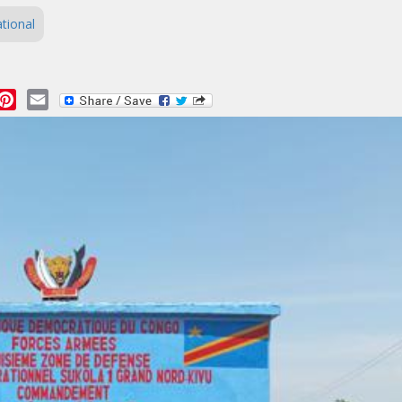
tional
essage
Pinterest
Email