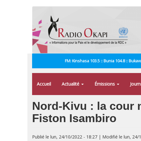
Aller
au
contenu
principal
FM: Kinshasa 103.5 :: Bunia 104.8 :: Bukavu
Accueil
Actualité
Émissions
Jour
Nord-Kivu : la cour 
Fiston Isambiro
Publié le lun, 24/10/2022 - 18:27 | Modifié le lun, 24/