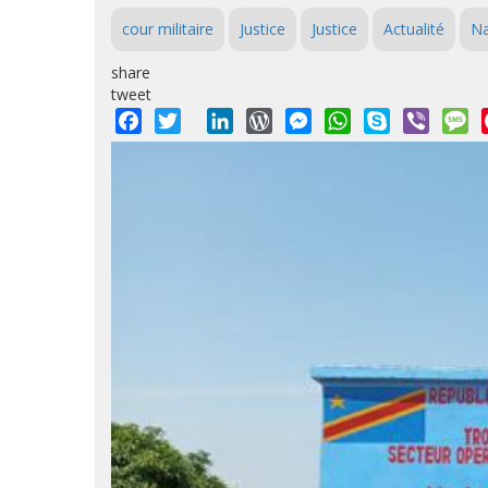
cour militaire
Justice
Justice
Actualité
Na
share
tweet
Facebook
Twitter
LinkedIn
WordPress
Messenger
WhatsApp
Skype
Viber
M