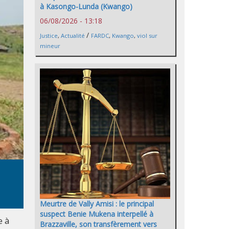
à Kasongo-Lunda (Kwango)
06/08/2026 - 13:18
/
Justice
,
Actualité
FARDC
,
Kwango
,
viol sur
mineur
Meurtre de Vally Amisi : le principal
suspect Benie Mukena interpellé à
e à
Brazzaville, son transfèrement vers