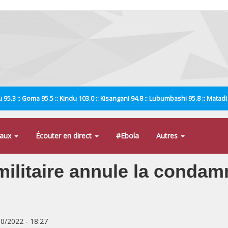
 95.3 :: Goma 95.5 :: Kindu 103.0 :: Kisangani 94.8 :: Lubumbashi 95.8 :: Matad
naux
Écouter en direct
#Ebola
Autres
militaire annule la condamn
10/2022 - 18:27