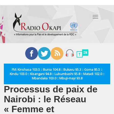
Aller
au
Toggle
contenu
navigation
principal
FM: Kinshasa 103.5 :: Bunia 104.8 :: Bukavu 95.3 :: Goma 95.5 ::
Kindu 103.0 :: Kisangani 94.8 :: Lubumbashi 95.8 :: Matadi 102.0 ::
Mbandaka 103.0 :: Mbuji-mayi 93.8
Processus de paix de
Nairobi : le Réseau
« Femme et