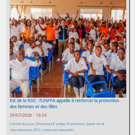
Est de la RDC : l’UNFPA appelle à renforcer la protection
des femmes et des filles
29/07/2026 - 16:34
/
L'invité du jour
,
Émissions
unfpa
,
Protection
,
Santé de la
reproduction
,
RDC
,
violences sexuelles