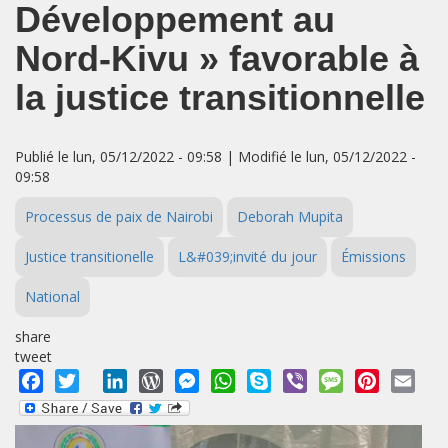
Développement au
Nord-Kivu » favorable à
la justice transitionnelle
Publié le lun, 05/12/2022 - 09:58 | Modifié le lun, 05/12/2022 -
09:58
Processus de paix de Nairobi
Deborah Mupita
Justice transitionelle
L&#039;invité du jour
Émissions
National
share
tweet
Facebook
Twitter
LinkedIn
WordPress
Messenger
WhatsApp
Skype
Viber
Message
Pinterest
Emai