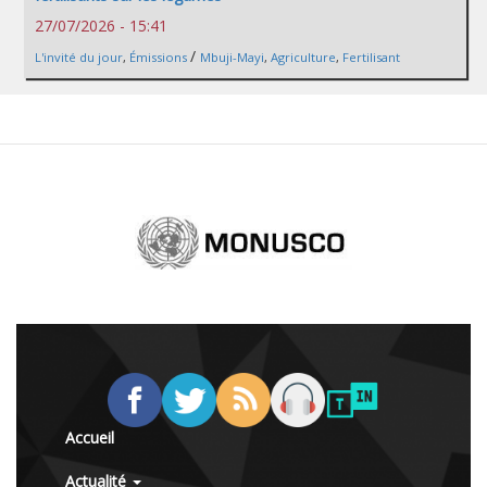
27/07/2026 - 15:41
/
L'invité du jour
,
Émissions
Mbuji-Mayi
,
Agriculture
,
Fertilisant
Accueil
Actualité