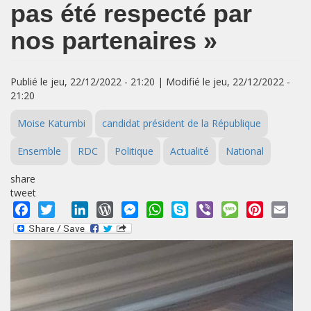
pas été respecté par
nos partenaires »
Publié le jeu, 22/12/2022 - 21:20 | Modifié le jeu, 22/12/2022 -
21:20
Moise Katumbi
candidat président de la République
Ensemble
RDC
Politique
Actualité
National
share
tweet
Facebook
Twitter
LinkedIn
WordPress
Messenger
WhatsApp
Skype
Viber
Message
Pinterest
Emai