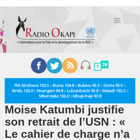
Aller
au
Toggle
contenu
navigation
principal
FM: Kinshasa 103.5 :: Bunia 104.8 :: Bukavu 95.3 :: Goma 95.5 ::
Kindu 103.0 :: Kisangani 94.8 :: Lubumbashi 95.8 :: Matadi 102.0 ::
Mbandaka 103.0 :: Mbuji-mayi 93.8
Moise Katumbi justifie
son retrait de l’USN : «
Le cahier de charge n’a