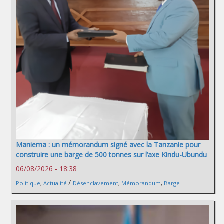
Maniema : un mémorandum signé avec la Tanzanie pour
construire une barge de 500 tonnes sur l’axe Kindu-Ubundu
06/08/2026 - 18:38
/
Politique
,
Actualité
Désenclavement
,
Mémorandum
,
Barge