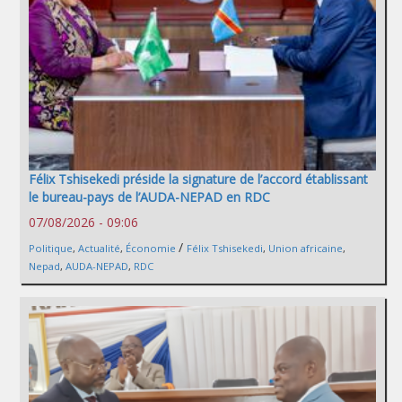
Félix Tshisekedi préside la signature de l’accord établissant
le bureau-pays de l’AUDA-NEPAD en RDC
07/08/2026 - 09:06
/
Politique
,
Actualité
,
Économie
Félix Tshisekedi
,
Union africaine
,
Nepad
,
AUDA-NEPAD
,
RDC