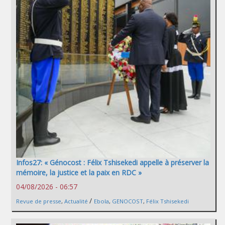
Infos27: « Génocost : Félix Tshisekedi appelle à préserver la
mémoire, la justice et la paix en RDC »
04/08/2026 - 06:57
/
Revue de presse
,
Actualité
Ebola
,
GENOCOST
,
Félix Tshisekedi