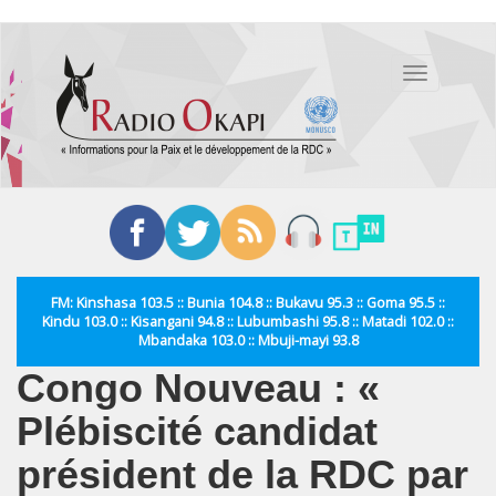
Aller
au
Toggle
contenu
navigation
principal
FM: Kinshasa 103.5 :: Bunia 104.8 :: Bukavu 95.3 :: Goma 95.5 ::
Kindu 103.0 :: Kisangani 94.8 :: Lubumbashi 95.8 :: Matadi 102.0 ::
Mbandaka 103.0 :: Mbuji-mayi 93.8
Congo Nouveau : «
Plébiscité candidat
président de la RDC par