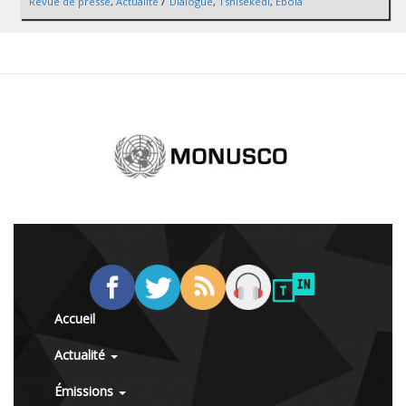
/
Revue de presse
,
Actualité
Dialogue
,
Tshisekedi
,
Ebola
Accueil
Actualité
Émissions