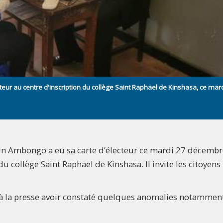
eur au centre d'inscription du collège Saint Raphael de Kinshasa, ce mar
lin Ambongo a eu sa carte d’électeur ce mardi 27 décembr
du collège Saint Raphael de Kinshasa. Il invite les citoyens
dit à la presse avoir constaté quelques anomalies notamment