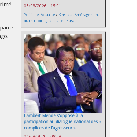
primé.
05/08/2026 - 15:01
/
Politique
,
Actualité
Kinshasa
,
Aménagement
du territoire
,
Jean Lucien Busa
 parce
ngo.
Lambert Mende s’oppose à la
participation au dialogue national des «
complices de l’agresseur »
04/08/2026 - 08:58