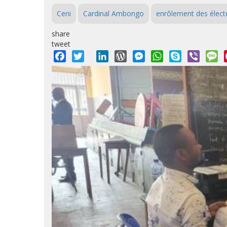
Ceni
Cardinal Ambongo
enrôlement des élect
share
tweet
Facebook
Twitter
LinkedIn
WordPress
Messenger
WhatsApp
Skype
Viber
M