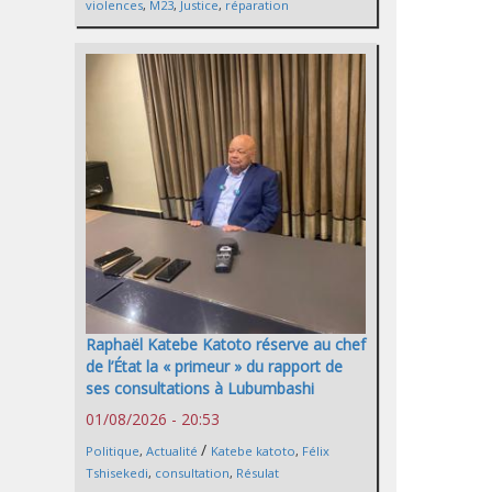
violences
,
M23
,
Justice
,
réparation
Raphaël Katebe Katoto réserve au chef
de l’État la « primeur » du rapport de
ses consultations à Lubumbashi
01/08/2026 - 20:53
/
Politique
,
Actualité
Katebe katoto
,
Félix
Tshisekedi
,
consultation
,
Résulat