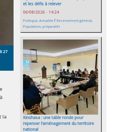
et les défis à relever
06/08/2026 - 14:24
/
Politique
,
Actualité
Recensement général
,
Population
,
préparatifs
di 27
e
 à
 la
Kinshasa : une table ronde pour
repenser l’aménagement du territoire
national