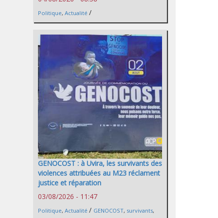
/
Politique
,
Actualité
GENOCOST : à Uvira, les survivants des
violences attribuées au M23 réclament
justice et réparation
03/08/2026 - 11:47
/
Politique
,
Actualité
GENOCOST
,
survivants
,