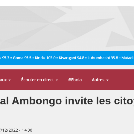
 95.3 :: Goma 95.5 :: Kindu 103.0 :: Kisangani 94.8 :: Lubumbashi 95.8 :: Matad
naux
Écouter en direct
#Ebola
Autres
al Ambongo invite les cito
7/12/2022 - 14:36