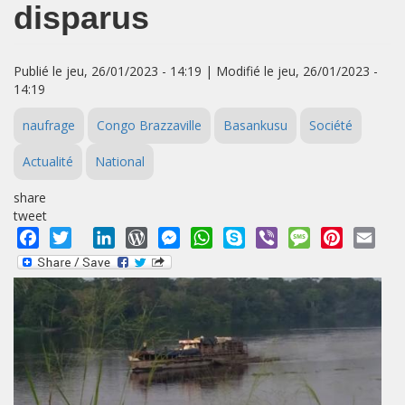
disparus
Publié le jeu, 26/01/2023 - 14:19 | Modifié le jeu, 26/01/2023 -
14:19
naufrage
Congo Brazzaville
Basankusu
Société
Actualité
National
share
tweet
Facebook
Twitter
LinkedIn
WordPress
Messenger
WhatsApp
Skype
Viber
Message
Pinterest
Emai