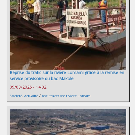
Reprise du trafic sur la rivière Lomami grâce à la remise en
service provisoire du bac Makole
09/08/2026 - 14:02
/
Société
,
Actualité
bac
,
traversée riviere Lomami