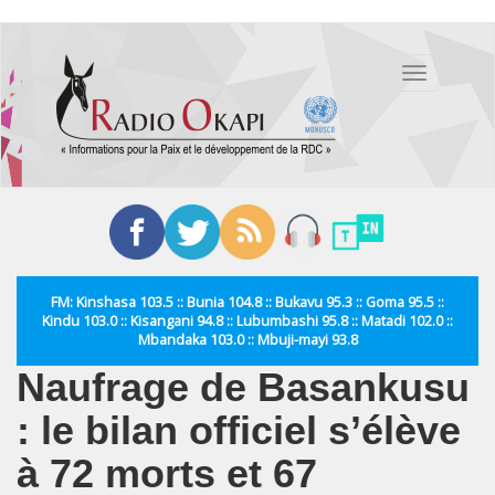
Aller
au
Toggle
contenu
navigation
principal
FM: Kinshasa 103.5 :: Bunia 104.8 :: Bukavu 95.3 :: Goma 95.5 ::
Kindu 103.0 :: Kisangani 94.8 :: Lubumbashi 95.8 :: Matadi 102.0 ::
Mbandaka 103.0 :: Mbuji-mayi 93.8
Naufrage de Basankusu
: le bilan officiel s’élève
à 72 morts et 67