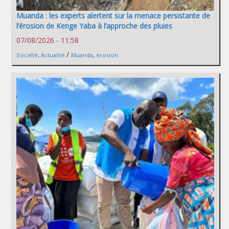
Muanda : les experts alertent sur la menace persistante de
l’érosion de Kenge Yaba à l’approche des pluies
07/08/2026 - 11:58
/
Société
,
Actualité
Muanda
,
érosion