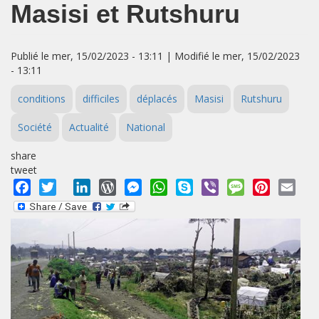
Masisi et Rutshuru
Publié le mer, 15/02/2023 - 13:11 | Modifié le mer, 15/02/2023
- 13:11
conditions
difficiles
déplacés
Masisi
Rutshuru
Société
Actualité
National
share
tweet
Facebook
Twitter
LinkedIn
WordPress
Messenger
WhatsApp
Skype
Viber
Message
Pinterest
Emai