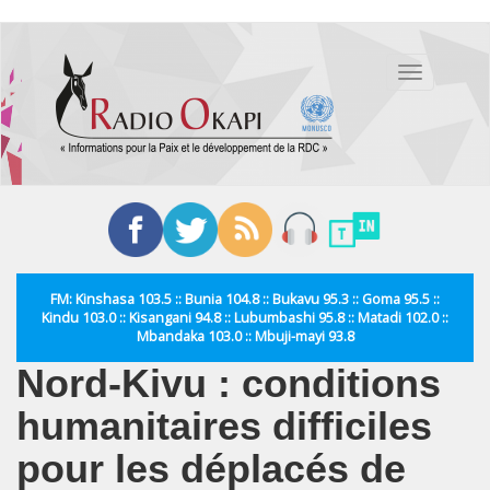
Aller
au
Toggle
contenu
navigation
principal
FM: Kinshasa 103.5 :: Bunia 104.8 :: Bukavu 95.3 :: Goma 95.5 ::
Kindu 103.0 :: Kisangani 94.8 :: Lubumbashi 95.8 :: Matadi 102.0 ::
Mbandaka 103.0 :: Mbuji-mayi 93.8
Nord-Kivu : conditions
humanitaires difficiles
pour les déplacés de