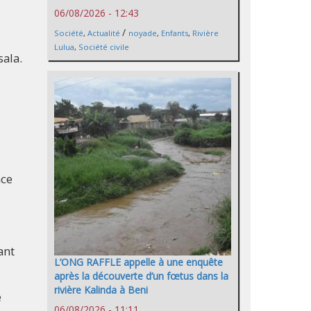
06/08/2026 - 12:43
/
Société
,
Actualité
noyade
,
Enfants
,
Rivière
Lulua
,
Société civile
sala.
nce
ant
L’ONG RAFFLE appelle à une enquête
après la découverte d’un fœtus dans la
rivière Kalinda à Beni
e
06/08/2026 - 11:11