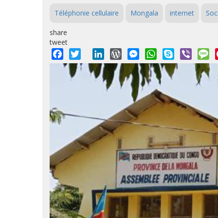
Téléphonie cellulaire
Mongala
internet
Soc
share
tweet
Facebook
Twitter
LinkedIn
WordPress
Messenger
WhatsApp
Skype
Viber
M