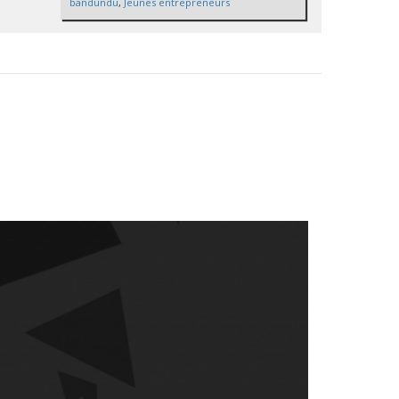
bandundu
,
Jeunes entrepreneurs