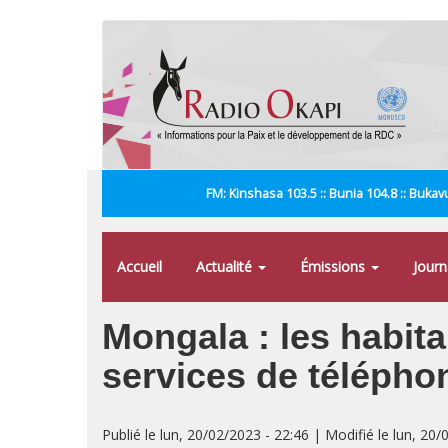
Aller
au
contenu
principal
FM: Kinshasa 103.5 :: Bunia 104.8 :: Bukavu
Accueil
Actualité
Émissions
Jour
Mongala : les habit
services de téléphon
Publié le lun, 20/02/2023 - 22:46 | Modifié le lun, 20/