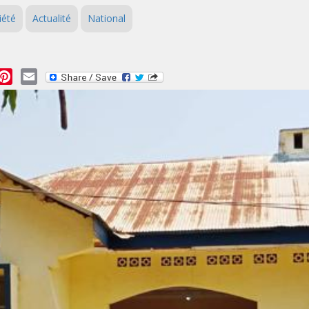
iété
Actualité
National
essage
Pinterest
Email