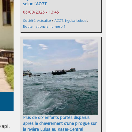
selon l’ACGT
06/08/2026 - 13:45
/
Société
,
Actualité
ACGT
,
Nguba-Lubudi
,
Route nationale numéro 1
Plus de dix enfants portés disparus
après le chavirement d’une pirogue sur
kapi.
la rivière Lulua au Kasaï-Central