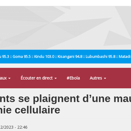
 95.3 :: Goma 95.5 :: Kindu 103.0 :: Kisangani 94.8 :: Lubumbashi 95.8 :: Matad
naux
Écouter en direct
#Ebola
Autres
ants se plaignent d’une ma
ie cellulaire
02/2023 - 22:46