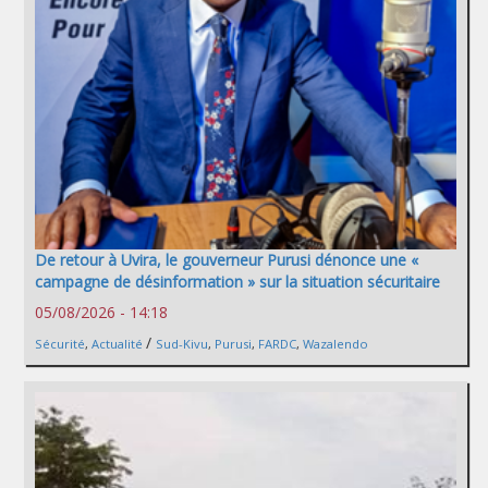
De retour à Uvira, le gouverneur Purusi dénonce une «
campagne de désinformation » sur la situation sécuritaire
05/08/2026 - 14:18
/
Sécurité
,
Actualité
Sud-Kivu
,
Purusi
,
FARDC
,
Wazalendo