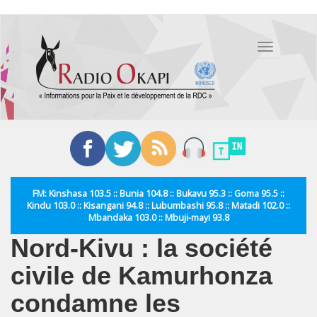
Aller
au
Toggle
contenu
navigation
principal
FM: Kinshasa 103.5 :: Bunia 104.8 :: Bukavu 95.3 :: Goma 95.5 ::
Kindu 103.0 :: Kisangani 94.8 :: Lubumbashi 95.8 :: Matadi 102.0 ::
Mbandaka 103.0 :: Mbuji-mayi 93.8
Nord-Kivu : la société
civile de Kamurhonza
condamne les