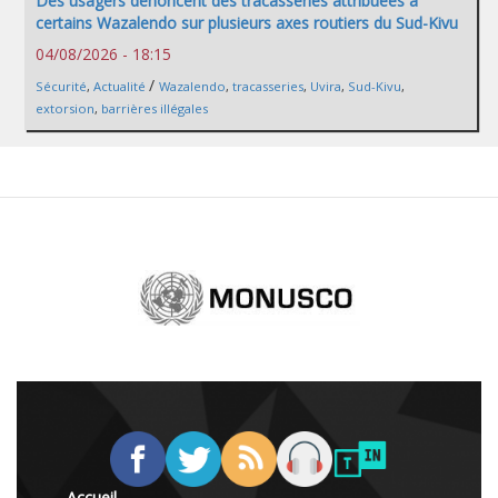
Des usagers dénoncent des tracasseries attribuées à
certains Wazalendo sur plusieurs axes routiers du Sud-Kivu
04/08/2026 - 18:15
/
Sécurité
,
Actualité
Wazalendo
,
tracasseries
,
Uvira
,
Sud-Kivu
,
extorsion
,
barrières illégales
Accueil