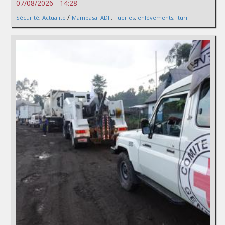
07/08/2026 - 14:28
/
Sécurité
,
Actualité
Mambasa. ADF
,
Tueries
,
enlèvements
,
Ituri