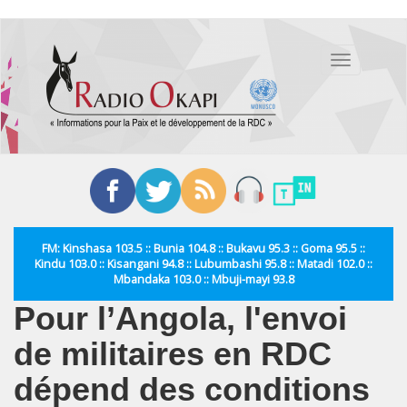
Aller
au
Toggle
contenu
navigation
principal
FM: Kinshasa 103.5 :: Bunia 104.8 :: Bukavu 95.3 :: Goma 95.5 ::
Kindu 103.0 :: Kisangani 94.8 :: Lubumbashi 95.8 :: Matadi 102.0 ::
Mbandaka 103.0 :: Mbuji-mayi 93.8
Pour l’Angola, l'envoi
de militaires en RDC
dépend des conditions