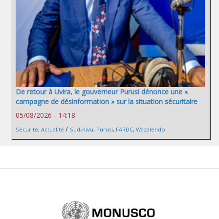
De retour à Uvira, le gouverneur Purusi dénonce une «
campagne de désinformation » sur la situation sécuritaire
05/08/2026 - 14:18
/
Sécurité
,
Actualité
Sud-Kivu
,
Purusi
,
FARDC
,
Wazalendo