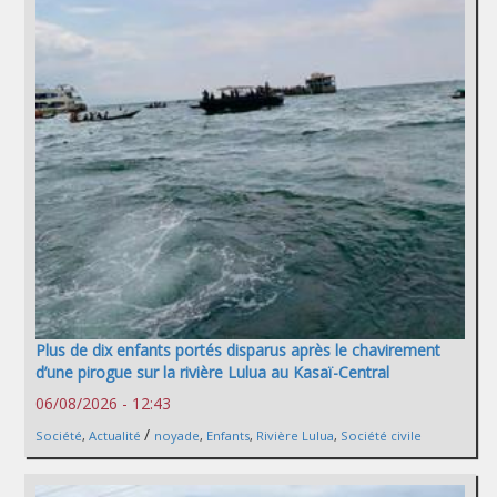
Plus de dix enfants portés disparus après le chavirement
d’une pirogue sur la rivière Lulua au Kasaï-Central
06/08/2026 - 12:43
/
Société
,
Actualité
noyade
,
Enfants
,
Rivière Lulua
,
Société civile