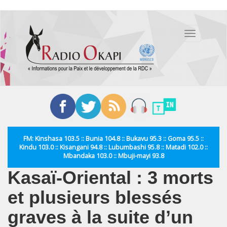
Aller
au
Toggle
contenu
navigation
principal
FM: Kinshasa 103.5 :: Bunia 104.8 :: Bukavu 95.3 :: Goma 95.5 ::
Kindu 103.0 :: Kisangani 94.8 :: Lubumbashi 95.8 :: Matadi 102.0 ::
Mbandaka 103.0 :: Mbuji-mayi 93.8
Kasaï-Oriental : 3 morts
et plusieurs blessés
graves à la suite d’un