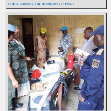
/
Société
,
Actualité
Beni
,
découverte d'un foetus