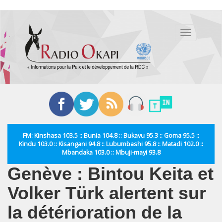
Aller
au
Toggle
contenu
navigation
principal
FM: Kinshasa 103.5 :: Bunia 104.8 :: Bukavu 95.3 :: Goma 95.5 ::
Kindu 103.0 :: Kisangani 94.8 :: Lubumbashi 95.8 :: Matadi 102.0 ::
Mbandaka 103.0 :: Mbuji-mayi 93.8
Genève : Bintou Keita et
Volker Türk alertent sur
la détérioration de la