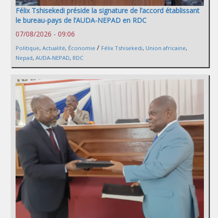
Félix Tshisekedi préside la signature de l’accord établissant
le bureau-pays de l’AUDA-NEPAD en RDC
07/08/2026 - 09:06
/
Politique
,
Actualité
,
Économie
Félix Tshisekedi
,
Union africaine
,
Nepad
,
AUDA-NEPAD
,
RDC