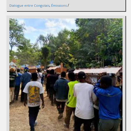
/
Dialogue entre Congolais
,
Émissions