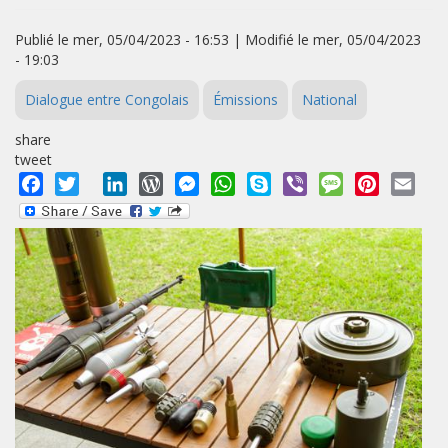
Publié le mer, 05/04/2023 - 16:53 | Modifié le mer, 05/04/2023
- 19:03
Dialogue entre Congolais
Émissions
National
share
tweet
Facebook
Twitter
LinkedIn
WordPress
Messenger
WhatsApp
Skype
Viber
Message
Pinterest
Emai