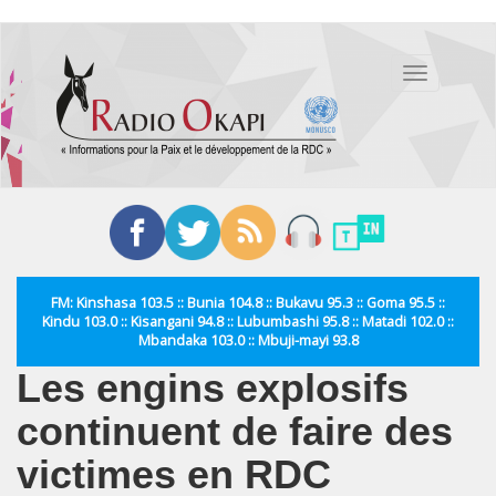
Aller
au
Toggle
contenu
navigation
principal
FM: Kinshasa 103.5 :: Bunia 104.8 :: Bukavu 95.3 :: Goma 95.5 ::
Kindu 103.0 :: Kisangani 94.8 :: Lubumbashi 95.8 :: Matadi 102.0 ::
Mbandaka 103.0 :: Mbuji-mayi 93.8
Les engins explosifs
continuent de faire des
victimes en RDC