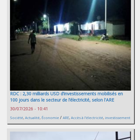
RDC : 2,30 milliards USD d’investissements mobilisés en
100 jours dans le secteur de l’électricité, selon l'ARE
30/07/2026 - 10:41
/
Société
,
Actualité
,
Économie
ARE
,
Accès à l’électricité
,
investissement