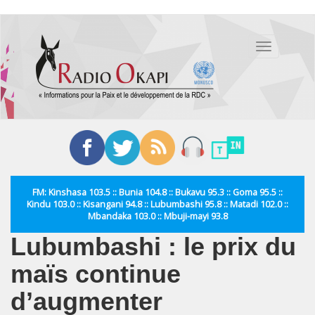
Aller
au
Toggle
contenu
navigation
principal
FM: Kinshasa 103.5 :: Bunia 104.8 :: Bukavu 95.3 :: Goma 95.5 ::
Kindu 103.0 :: Kisangani 94.8 :: Lubumbashi 95.8 :: Matadi 102.0 ::
Mbandaka 103.0 :: Mbuji-mayi 93.8
Lubumbashi : le prix du
maïs continue
d’augmenter