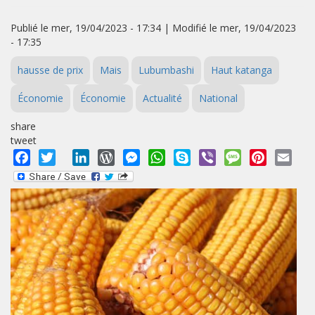
Publié le mer, 19/04/2023 - 17:34 | Modifié le mer, 19/04/2023
- 17:35
hausse de prix
Mais
Lubumbashi
Haut katanga
Économie
Économie
Actualité
National
share
tweet
Facebook
Twitter
LinkedIn
WordPress
Messenger
WhatsApp
Skype
Viber
Message
Pinterest
Emai