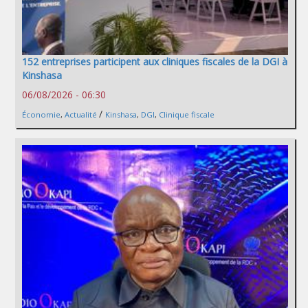
152 entreprises participent aux cliniques fiscales de la DGI à
Kinshasa
06/08/2026 - 06:30
/
Économie
,
Actualité
Kinshasa
,
DGI
,
Clinique fiscale