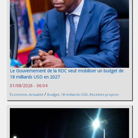
Le Gouvernement de la RDC veut mobiliser un budget de
18 milliards USD en 2027
01/08/2026 - 06:04
/
Économie
,
Actualité
Budget
,
18 milliards USD
,
Recettes propres