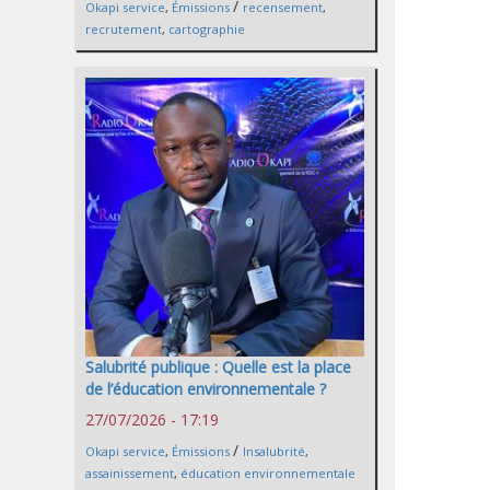
/
Okapi service
,
Émissions
recensement
,
recrutement
,
cartographie
Salubrité publique : Quelle est la place
de l’éducation environnementale ?
27/07/2026 - 17:19
/
Okapi service
,
Émissions
Insalubrité
,
assainissement
,
éducation environnementale