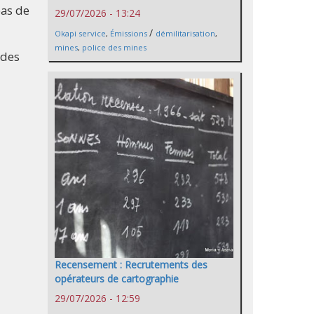
pas de
29/07/2026 - 13:24
/
Okapi service
,
Émissions
démilitarisation
,
mines
,
police des mines
 des
Recensement : Recrutements des
opérateurs de cartographie
29/07/2026 - 12:59