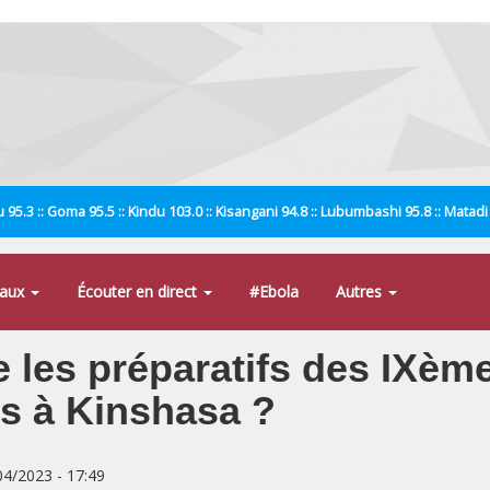
 95.3 :: Goma 95.5 :: Kindu 103.0 :: Kisangani 94.8 :: Lubumbashi 95.8 :: Matad
naux
Écouter en direct
#Ebola
Autres
les préparatifs des IXème
s à Kinshasa ?
/04/2023 - 17:49