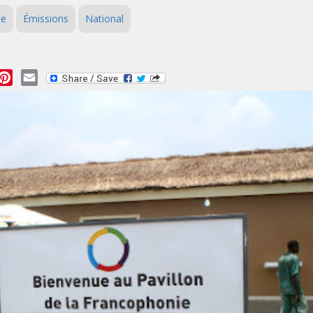
ce
Émissions
National
essage
Pinterest
Email