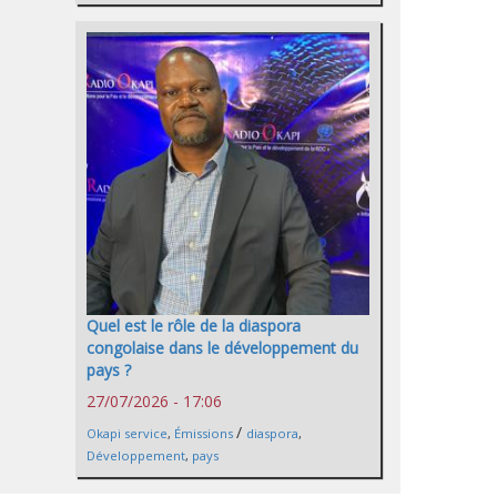
Quel est le rôle de la diaspora
congolaise dans le développement du
pays ?
27/07/2026 - 17:06
/
Okapi service
,
Émissions
diaspora
,
Développement
,
pays