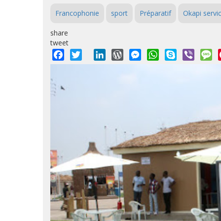
Francophonie
sport
Préparatif
Okapi servi
share
tweet
Facebook
Twitter
LinkedIn
WordPress
Messenger
WhatsApp
Skype
Viber
M