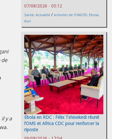
07/08/2026 - 05:12
/
Santé
,
Actualité
activités de l'UNICEF
,
Ebola
,
Ituri
gani
e de
a
Ebola en RDC : Félix Tshisekedi réunit
il y a
l’OMS et Africa CDC pour renforcer la
bwa.
riposte
06/08/2026 - 17:04