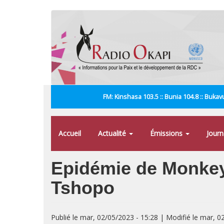
Aller
au
contenu
principal
FM: Kinshasa 103.5 :: Bunia 104.8 :: Bukavu
Accueil
Actualité
Émissions
Jour
Epidémie de Monkey 
Tshopo
Publié le mar, 02/05/2023 - 15:28 | Modifié le mar, 0