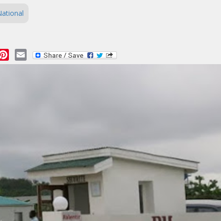
ational
essage
Pinterest
Email