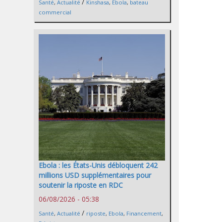
/
Santé
,
Actualité
Kinshasa
,
Ebola
,
bateau
commercial
Ebola : les États-Unis débloquent 242
millions USD supplémentaires pour
soutenir la riposte en RDC
06/08/2026 - 05:38
/
Santé
,
Actualité
riposte
,
Ebola
,
Financement
,