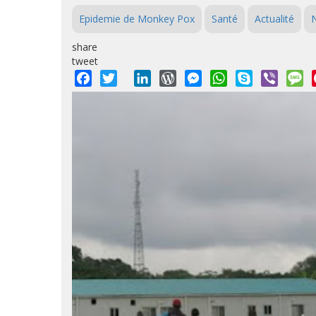
Epidemie de Monkey Pox
Santé
Actualité
N
share
tweet
Facebook
Twitter
LinkedIn
WordPress
Messenger
WhatsApp
Skype
Viber
M