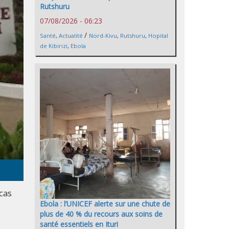
Rutshuru
07/08/2026 - 06:23
/
Santé
,
Actualité
Nord-Kivu
,
Rutshuru
,
Hopital
de Kibirizi
,
Ebola
cas
Ebola : l’UNICEF alerte sur une chute de
plus de 40 % du recours aux soins de
santé essentiels en Ituri