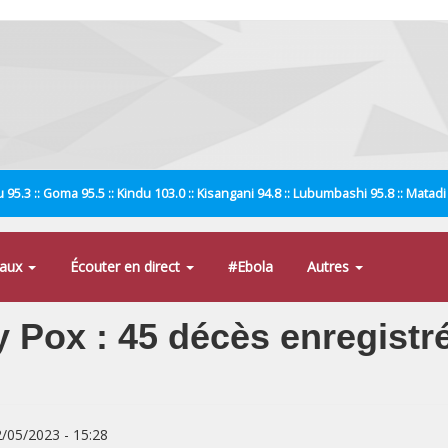
 95.3 :: Goma 95.5 :: Kindu 103.0 :: Kisangani 94.8 :: Lubumbashi 95.8 :: Matad
naux
Écouter en direct
#Ebola
Autres
Pox : 45 décès enregistré
2/05/2023 - 15:28