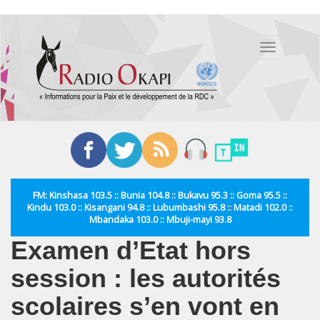
Aller
au
Toggle
contenu
navigation
principal
FM: Kinshasa 103.5 :: Bunia 104.8 :: Bukavu 95.3 :: Goma 95.5 ::
Kindu 103.0 :: Kisangani 94.8 :: Lubumbashi 95.8 :: Matadi 102.0 ::
Mbandaka 103.0 :: Mbuji-mayi 93.8
Examen d’Etat hors
session : les autorités
scolaires s’en vont en