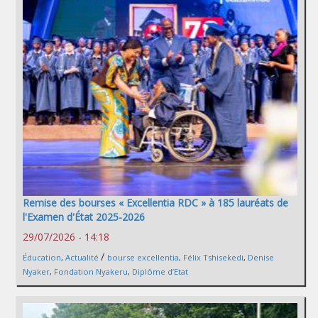
Remise des bourses « Excellentia RDC » à 185 lauréats de
l'Examen d'État 2025-2026
29/07/2026 - 14:18
/
Éducation
,
Actualité
bourse excellentia
,
Félix Tshisekedi
,
Denise
Nyaker
,
Fondation Nyakeru
,
Diplôme d’Etat