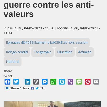
guerre contre les anti-
valeurs
Publié le jeu, 04/05/2023 - 11:34 | Modifié le jeu, 04/05/2023 -
11:34
Epreuves d&#039;Examen d&#039;Etat hors session
Kongo-central
Tanganyika
Éducation
Actualité
National
share
tweet
Facebook
Twitter
LinkedIn
WordPress
Messenger
WhatsApp
Skype
Viber
Message
Pinterest
Emai