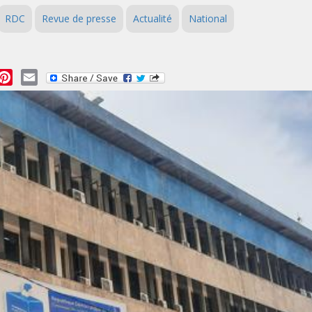
RDC
Revue de presse
Actualité
National
essage
Pinterest
Email