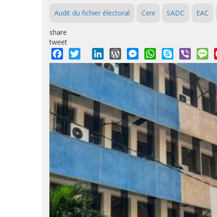
Audit du fichier électoral
Ceni
SADC
EAC
share
tweet
Facebook
Twitter
LinkedIn
WordPress
Messenger
WhatsApp
Skype
Viber
M