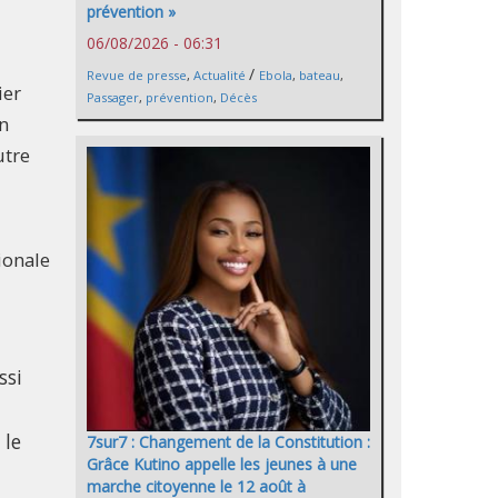
prévention »
06/08/2026 - 06:31
/
Revue de presse
,
Actualité
Ebola
,
bateau
,
ier
Passager
,
prévention
,
Décès
en
utre
ionale
ssi
 le
7sur7 : Changement de la Constitution :
Grâce Kutino appelle les jeunes à une
marche citoyenne le 12 août à