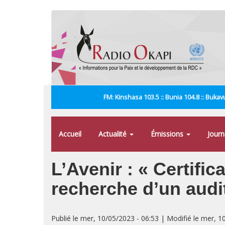
Aller
au
contenu
principal
FM: Kinshasa 103.5 :: Bunia 104.8 :: Bukavu
Accueil
Actualité
Émissions
Jour
L’Avenir : « Certific
recherche d’un audi
Publié le mer, 10/05/2023 - 06:53 | Modifié le mer, 1