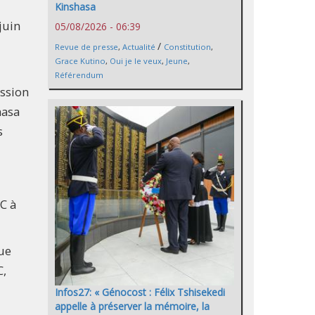
Kinshasa
juin
05/08/2026 - 06:39
/
Revue de presse
,
Actualité
Constitution
,
Grace Kutino
,
Oui je le veux
,
Jeune
,
Référendum
ission
hasa
s
C à
ue
C,
Infos27: « Génocost : Félix Tshisekedi
appelle à préserver la mémoire, la