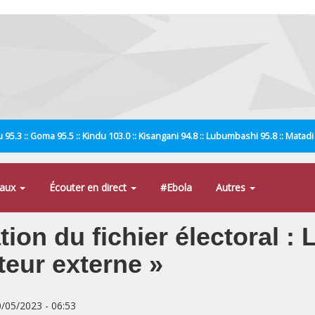
 95.3 :: Goma 95.5 :: Kindu 103.0 :: Kisangani 94.8 :: Lubumbashi 95.8 :: Matad
naux
Écouter en direct
#Ebola
Autres
ation du fichier électoral : 
teur externe »
0/05/2023 - 06:53