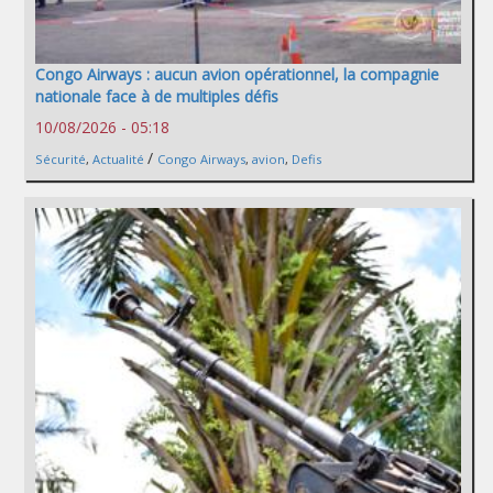
Congo Airways : aucun avion opérationnel, la compagnie
nationale face à de multiples défis
10/08/2026 - 05:18
/
Sécurité
,
Actualité
Congo Airways
,
avion
,
Defis