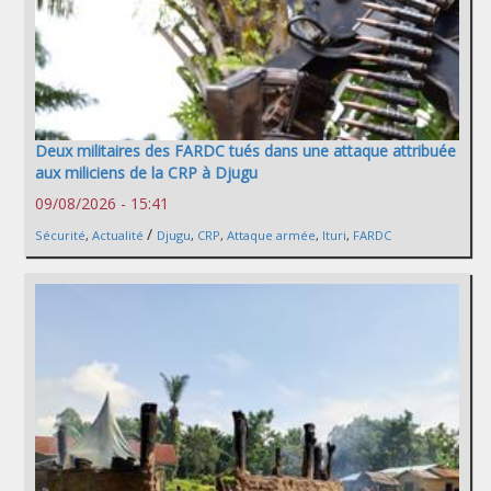
Deux militaires des FARDC tués dans une attaque attribuée
aux miliciens de la CRP à Djugu
09/08/2026 - 15:41
/
Sécurité
,
Actualité
Djugu
,
CRP
,
Attaque armée
,
Ituri
,
FARDC