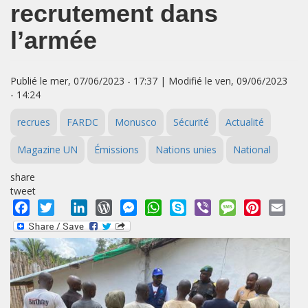
recrutement dans
l’armée
Publié le mer, 07/06/2023 - 17:37 | Modifié le ven, 09/06/2023
- 14:24
recrues
FARDC
Monusco
Sécurité
Actualité
Magazine UN
Émissions
Nations unies
National
share
tweet
Facebook
Twitter
LinkedIn
WordPress
Messenger
WhatsApp
Skype
Viber
Message
Pinterest
Emai