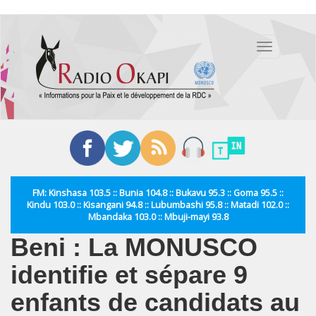
Aller
au
Toggle
contenu
navigation
principal
FM: Kinshasa 103.5 :: Bunia 104.8 :: Bukavu 95.3 :: Goma 95.5 ::
Kindu 103.0 :: Kisangani 94.8 :: Lubumbashi 95.8 :: Matadi 102.0 ::
Mbandaka 103.0 :: Mbuji-mayi 93.8
Beni : La MONUSCO
identifie et sépare 9
enfants de candidats au