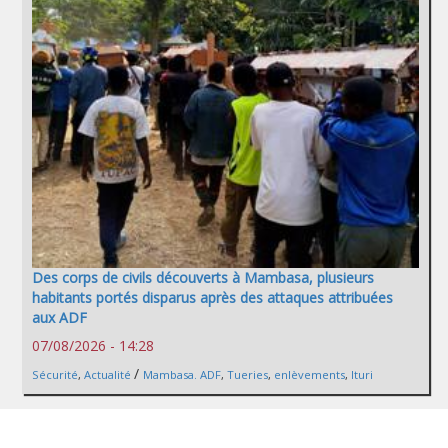
Des corps de civils découverts à Mambasa, plusieurs
habitants portés disparus après des attaques attribuées
aux ADF
07/08/2026 - 14:28
/
Sécurité
,
Actualité
Mambasa. ADF
,
Tueries
,
enlèvements
,
Ituri