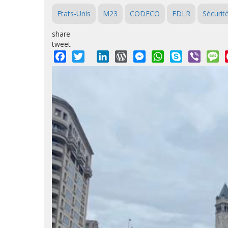
Etats-Unis
M23
CODECO
FDLR
Sécurit
share
tweet
Facebook
Twitter
LinkedIn
WordPress
Messenger
WhatsApp
Skype
Viber
M