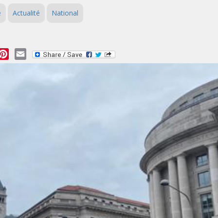
é
Actualité
National
essage
Pinterest
Email