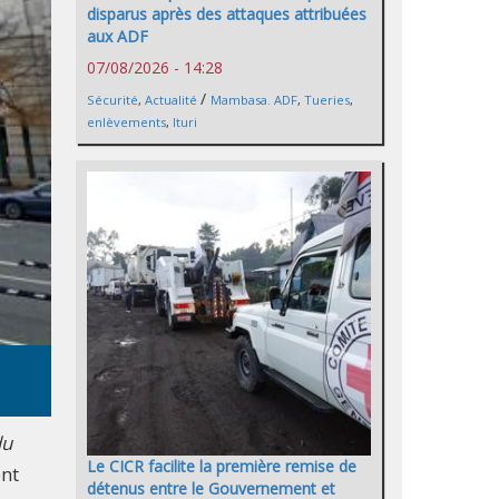
disparus après des attaques attribuées
aux ADF
07/08/2026 - 14:28
/
Sécurité
,
Actualité
Mambasa. ADF
,
Tueries
,
enlèvements
,
Ituri
du
Le CICR facilite la première remise de
ent
détenus entre le Gouvernement et