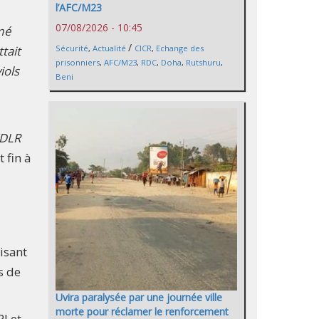
l’AFC/M23
07/08/2026 - 10:45
mé
/
tait
Sécurité
,
Actualité
CICR
,
Echange des
prisonniers
,
AFC/M23
,
RDC
,
Doha
,
Rutshuru
,
iols
Beni
FDLR
 fin à
isant
s de
Uvira paralysée par une journée ville
morte pour réclamer le renforcement
I et