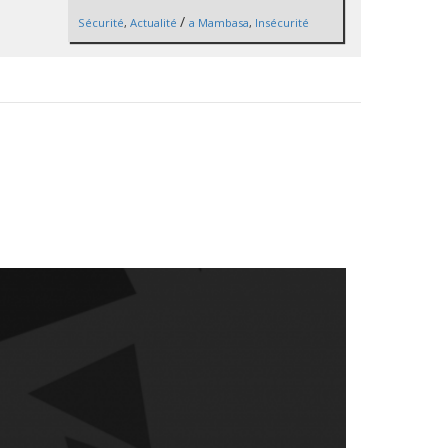
/
Sécurité
,
Actualité
a Mambasa
,
Insécurité