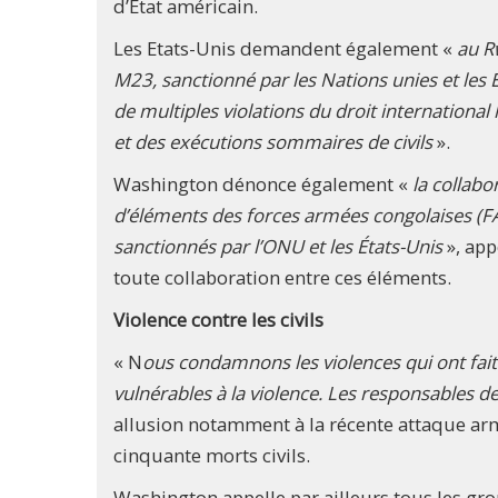
d’Etat américain.
Les Etats-Unis demandent également «
au R
M23, sanctionné par les Nations unies et les 
de multiples violations du droit internationa
et des exécutions sommaires de civils
».
Washington dénonce également «
la collabo
d’éléments des forces armées congolaises (FA
sanctionnés par l’ONU et les États-Unis
», app
toute collaboration entre ces éléments.
Violence contre les civils
« N
ous condamnons les violences qui ont fait
vulnérables à la violence. Les responsables d
allusion notamment à la récente attaque armé
cinquante morts civils.
Washington appelle par ailleurs tous les gr