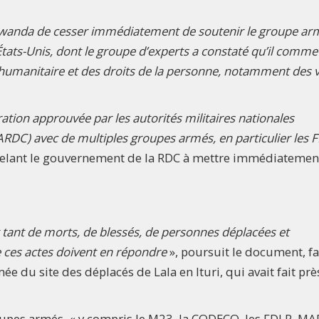
wanda de cesser immédiatement de soutenir le groupe ar
États-Unis, dont le groupe d’experts a constaté qu’il commet
l humanitaire et des droits de la personne, notamment des v
ration approuvée par les autorités militaires nationales
RDC) avec de multiples groupes armés, en particulier les 
elant le gouvernement de la RDC à mettre immédiatement
 tant de morts, de blessés, de personnes déplacées et
e ces actes doivent en répondre
», poursuit le document, fa
e du site des déplacés de Lala en Ituri, qui avait fait prè
oupes armés, « y compris le M23, la CODECO, les FDLR, MAP