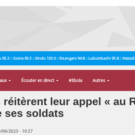
 95.3 :: Goma 95.5 :: Kindu 103.0 :: Kisangani 94.8 :: Lubumbashi 95.8 :: Matad
naux
Écouter en direct
#Ebola
Autres
s réitèrent leur appel « a
e ses soldats
0/06/2023 - 10:27