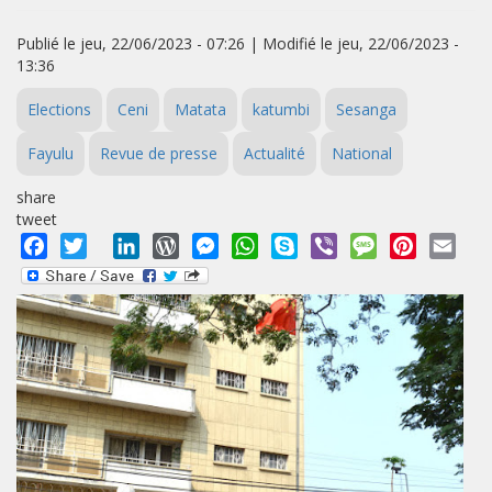
Publié le jeu, 22/06/2023 - 07:26 | Modifié le jeu, 22/06/2023 -
13:36
Elections
Ceni
Matata
katumbi
Sesanga
Fayulu
Revue de presse
Actualité
National
share
tweet
Facebook
Twitter
LinkedIn
WordPress
Messenger
WhatsApp
Skype
Viber
Message
Pinterest
Emai