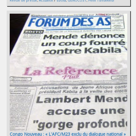
Revue de presse
,
Actualité
Ebola
,
GENOCOST
,
Félix Tshisekedi
Congo Nouveau : « L'AFC/M23 exclu du dialogue national »