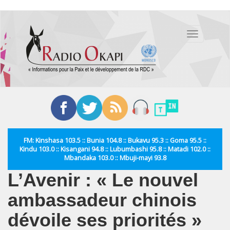
Aller
au
Toggle
contenu
navigation
principal
FM: Kinshasa 103.5 :: Bunia 104.8 :: Bukavu 95.3 :: Goma 95.5 ::
Kindu 103.0 :: Kisangani 94.8 :: Lubumbashi 95.8 :: Matadi 102.0 ::
Mbandaka 103.0 :: Mbuji-mayi 93.8
L’Avenir : « Le nouvel
ambassadeur chinois
dévoile ses priorités »