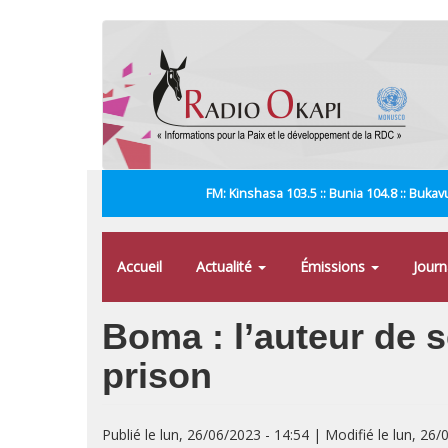
Aller
au
contenu
principal
FM: Kinshasa 103.5 :: Bunia 104.8 :: Bukavu
Accueil
Actualité
Émissions
Jour
Boma : l’auteur de s
prison
Publié le lun, 26/06/2023 - 14:54 | Modifié le lun, 26/