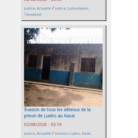
/
Justice
,
Actualité
Justice
,
Lubumbashi
,
Tshisekedi
Évasion de tous les détenus de la
prison de Luebo au Kasaï
02/08/2026 - 05:19
/
Justice
,
Actualité
évasion
,
Luabo
,
Kasaï
,