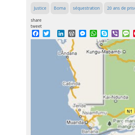
Justice
Boma
séquestration
20 ans de pri
share
tweet
Facebook
Twitter
LinkedIn
WordPress
Messenger
WhatsApp
Skype
Viber
M