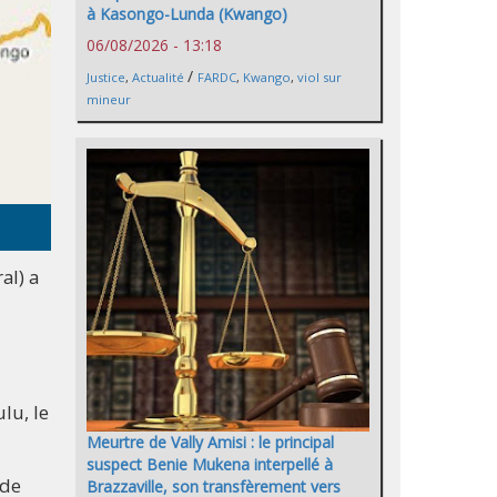
à Kasongo-Lunda (Kwango)
06/08/2026 - 13:18
/
Justice
,
Actualité
FARDC
,
Kwango
,
viol sur
mineur
al) a
lu, le
Meurtre de Vally Amisi : le principal
suspect Benie Mukena interpellé à
 de
Brazzaville, son transfèrement vers