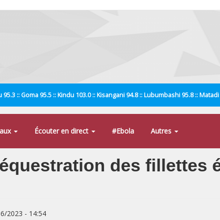
 95.3 :: Goma 95.5 :: Kindu 103.0 :: Kisangani 94.8 :: Lubumbashi 95.8 :: Matad
naux
Écouter en direct
#Ebola
Autres
équestration des fillettes
06/2023 - 14:54