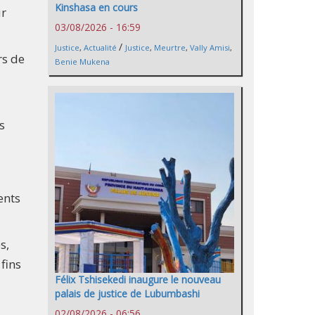
Kinshasa en cours
ur
03/08/2026 - 16:59
/
Justice
,
Actualité
Justice
,
Meurtre
,
Vally Amisi
,
rs de
Benie Mukena
s
ents
s,
fins
Félix Tshisekedi inaugure le nouveau
palais de justice de Lubumbashi
02/08/2026 - 06:56