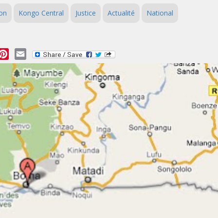
son
Kongo Central
Justice
Actualité
National
essage
Pinterest
Email