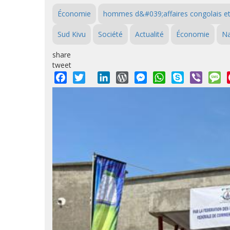
Économie
hommes d&#039;affaires congolais et
Sud Kivu
Société
Actualité
Économie
Na
share
tweet
Facebook
Twitter
LinkedIn
WordPress
Messenger
WhatsApp
Skype
Viber
M