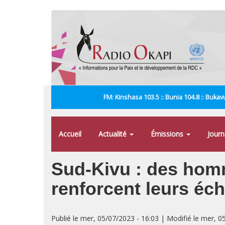
Aller
au
contenu
principal
FM: Kinshasa 103.5 :: Bunia 104.8 :: Bukavu
Accueil
Actualité
Émissions
Jour
Sud-Kivu : des homm
renforcent leurs é
Publié le mer, 05/07/2023 - 16:03 | Modifié le mer, 0