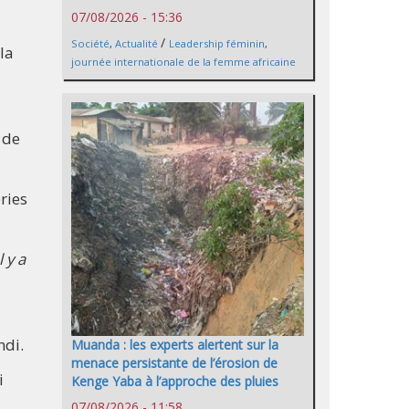
07/08/2026 - 15:36
/
Société
,
Actualité
Leadership féminin
,
la
journée internationale de la femme africaine
 de
ries
 y a
ndi.
Muanda : les experts alertent sur la
menace persistante de l’érosion de
i
Kenge Yaba à l’approche des pluies
07/08/2026 - 11:58