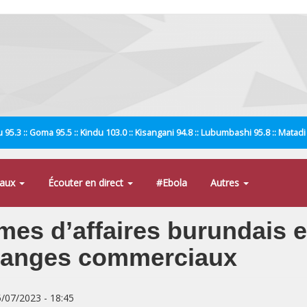
 95.3 :: Goma 95.5 :: Kindu 103.0 :: Kisangani 94.8 :: Lubumbashi 95.8 :: Matad
naux
Écouter en direct
#Ebola
Autres
es d’affaires burundais e
changes commerciaux
5/07/2023 - 18:45