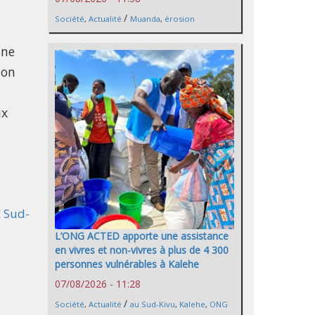
/
Société
,
Actualité
Muanda
,
érosion
une
non
ux
C Sud-
L’ONG ACTED apporte une assistance
en vivres et non-vivres à plus de 4 300
personnes vulnérables à Kalehe
07/08/2026 - 11:28
/
Société
,
Actualité
au Sud-Kivu
,
Kalehe
,
ONG