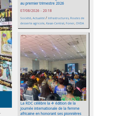
au premier trimestre 2026
07/08/2026 - 20:18
/
Société
,
Actualité
Infrastructures
,
Routes de
desserte agricole
,
Kasai-Central
,
Foner
,
OVDA
La RDC célèbre la 4ᵉ édition de la
Journée internationale de la femme
r
africaine en honorant ses pionnières