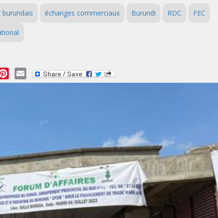
 burundais
échanges commerciaux
Burundi
RDC
FEC
tional
essage
Pinterest
Email