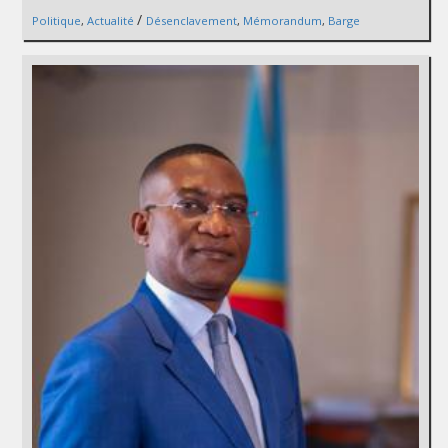
/
Politique
,
Actualité
Désenclavement
,
Mémorandum
,
Barge