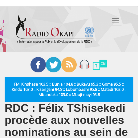
Aller
au
Toggle
contenu
navigation
principal
FM: Kinshasa 103.5 :: Bunia 104.8 :: Bukavu 95.3 :: Goma 95.5 ::
Kindu 103.0 :: Kisangani 94.8 :: Lubumbashi 95.8 :: Matadi 102.0 ::
Mbandaka 103.0 :: Mbuji-mayi 93.8
RDC : Félix TShisekedi
procède aux nouvelles
nominations au sein de