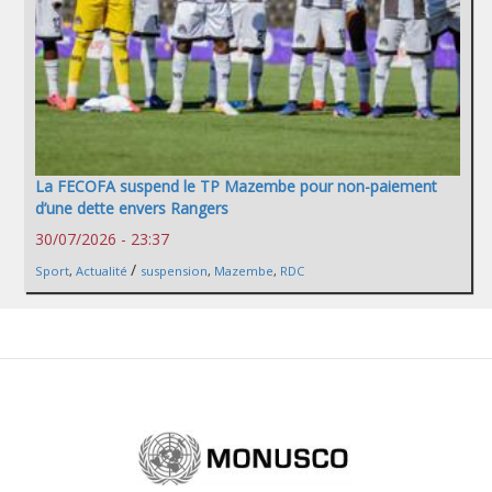
La FECOFA suspend le TP Mazembe pour non-paiement
d’une dette envers Rangers
30/07/2026 - 23:37
/
Sport
,
Actualité
suspension
,
Mazembe
,
RDC