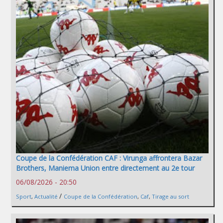
Coupe de la Confédération CAF : Virunga affrontera Bazar
Brothers, Maniema Union entre directement au 2e tour
06/08/2026 - 20:50
/
Sport
,
Actualité
Coupe de la Confédération
,
Caf
,
Tirage au sort