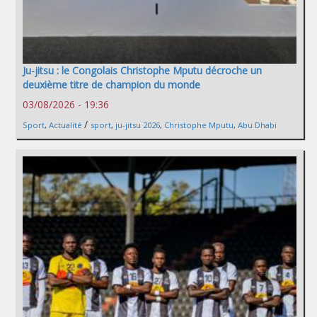
Ju-jitsu : le Congolais Christophe Mputu décroche un
deuxième titre de champion du monde
03/08/2026 - 19:36
/
Sport
,
Actualité
sport
,
ju-jitsu 2026
,
Christophe Mputu
,
Abu Dhabi