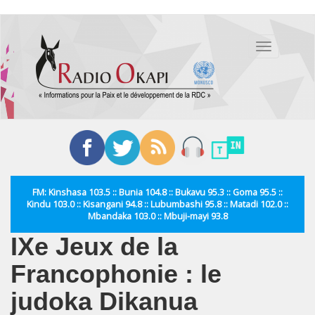
Aller
au
Toggle
contenu
navigation
principal
FM: Kinshasa 103.5 :: Bunia 104.8 :: Bukavu 95.3 :: Goma 95.5 ::
Kindu 103.0 :: Kisangani 94.8 :: Lubumbashi 95.8 :: Matadi 102.0 ::
Mbandaka 103.0 :: Mbuji-mayi 93.8
IXe Jeux de la
Francophonie : le
judoka Dikanua