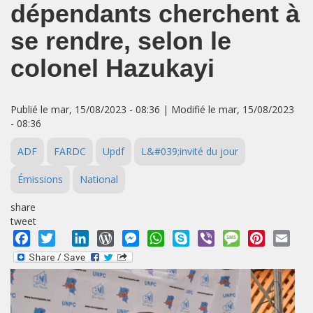
dépendants cherchent à
se rendre, selon le
colonel Hazukayi
Publié le mar, 15/08/2023 - 08:36 | Modifié le mar, 15/08/2023
- 08:36
ADF
FARDC
Updf
L&#039;invité du jour
Émissions
National
share
tweet
Facebook
Twitter
LinkedIn
WordPress
Messenger
WhatsApp
Skype
Viber
Message
Pinterest
Emai