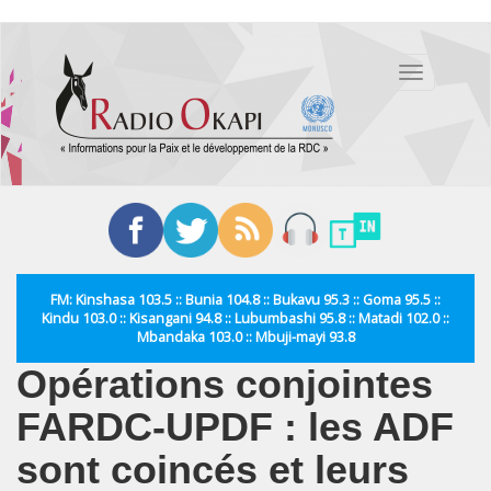
Aller
au
Toggle
contenu
navigation
principal
FM: Kinshasa 103.5 :: Bunia 104.8 :: Bukavu 95.3 :: Goma 95.5 ::
Kindu 103.0 :: Kisangani 94.8 :: Lubumbashi 95.8 :: Matadi 102.0 ::
Mbandaka 103.0 :: Mbuji-mayi 93.8
Opérations conjointes
FARDC-UPDF : les ADF
sont coincés et leurs