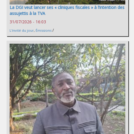
La DGI veut lancer ses « cliniques fiscales » à l’intention des
assujettis à la TVA
31/07/2026 - 16:03
/
L'invité du jour
,
Émissions