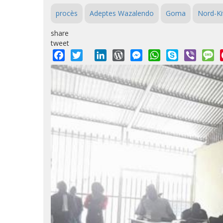
procès
Adeptes Wazalendo
Goma
Nord-Ki
share
tweet
Facebook
Twitter
LinkedIn
WordPress
Messenger
WhatsApp
Skype
Viber
M