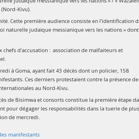
aturelle judaïque messianique vers les nations » / « Wazale
 (Nord-Kivu).
ité. Cette première audience consiste en l’identification 
foi naturelle judaïque messianique vers les nations » dont
 chefs d’accusation : association de malfaiteurs et
nel.
credi à Goma, ayant fait 43 décès dont un policier, 158
ifestants. Ces derniers protestaient contre la présence de
ternationales au Nord-Kivu.
ocès de Bisimwa et consorts constitue la première étape d
ent pour dégager les responsabilités dans la tuerie de plu
tion de mercredi.
des manifestants