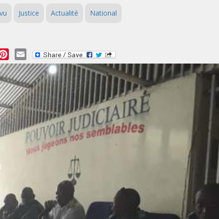
vu
Justice
Actualité
National
essage
Pinterest
Email