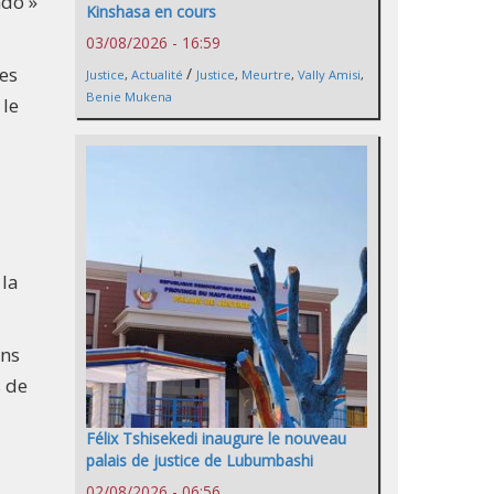
ndo »
Kinshasa en cours
03/08/2026 - 16:59
des
/
Justice
,
Actualité
Justice
,
Meurtre
,
Vally Amisi
,
Benie Mukena
 le
 la
ans
s de
Félix Tshisekedi inaugure le nouveau
palais de justice de Lubumbashi
02/08/2026 - 06:56