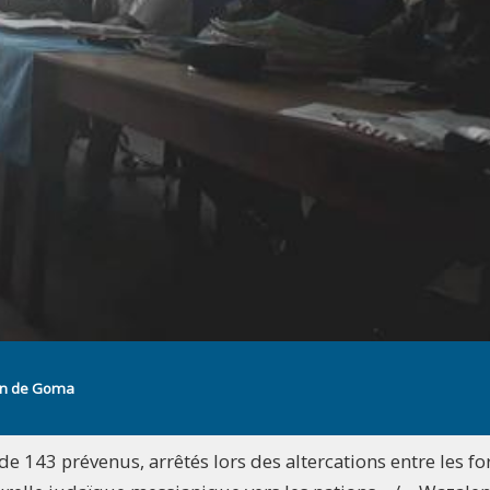
son de Goma
e 143 prévenus, arrêtés lors des altercations entre les fo