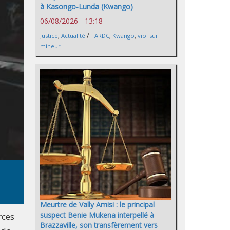
à Kasongo-Lunda (Kwango)
06/08/2026 - 13:18
/
Justice
,
Actualité
FARDC
,
Kwango
,
viol sur
mineur
Meurtre de Vally Amisi : le principal
suspect Benie Mukena interpellé à
rces
Brazzaville, son transfèrement vers