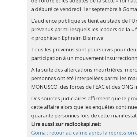
de l’ordre et les adeptes de la secte « foi n
a débuté ce vendredi 1er septembre à Goma
L’audience publique se tient au stade de l’Un
prévenus parmi lesquels les leaders de la « 
« prophète » Ephraïm Bisimwa.
Tous les prévenus sont poursuivis pour deux
participation à un mouvement insurrection
A la suite des altercations meurtrières, mer
personnes ont été interpellées parmi les man
MONUSCO, des forces de l’EAC et des ONG in
Des sources judiciaires affirment que le pr
cette affaire alors que les enquêtes continu
quarante personnes lors de cette manifesta
Lire aussi sur radiookapi.net:
Goma : retour au calme après la répression 