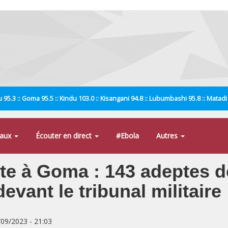
 95.3 :: Goma 95.5 :: Kindu 103.0 :: Kisangani 94.8 :: Lubumbashi 95.8 :: Matad
naux
Écouter en direct
#Ebola
Autres
nte à Goma : 143 adeptes d
vant le tribunal militaire
/09/2023 - 21:03