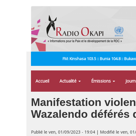
Aller
au
contenu
principal
FM: Kinshasa 103.5 :: Bunia 104.8 :: Bukavu
Accueil
Actualité
Émissions
Jour
Manifestation viole
Wazalendo déférés de
Publié le ven, 01/09/2023 - 19:04 | Modifié le ven, 01