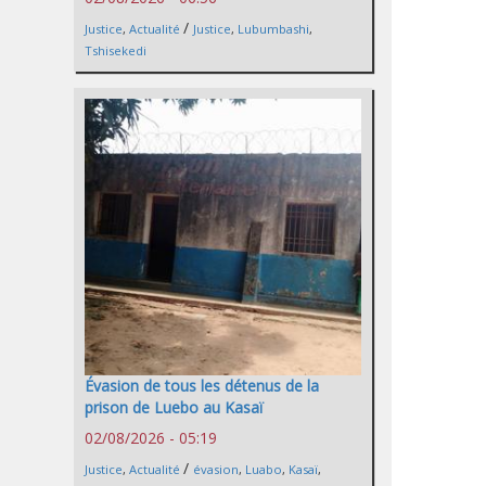
/
Justice
,
Actualité
Justice
,
Lubumbashi
,
Tshisekedi
Évasion de tous les détenus de la
prison de Luebo au Kasaï
02/08/2026 - 05:19
/
Justice
,
Actualité
évasion
,
Luabo
,
Kasaï
,