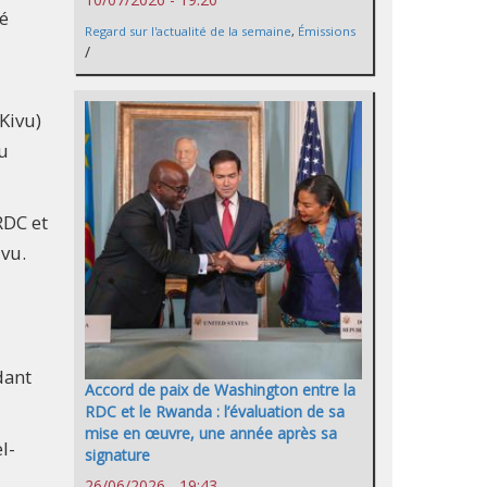
té
Regard sur l'actualité de la semaine
,
Émissions
/
Kivu)
au
RDC et
ivu.
dant
Accord de paix de Washington entre la
RDC et le Rwanda : l’évaluation de sa
mise en œuvre, une année après sa
l-
signature
26/06/2026 - 19:43