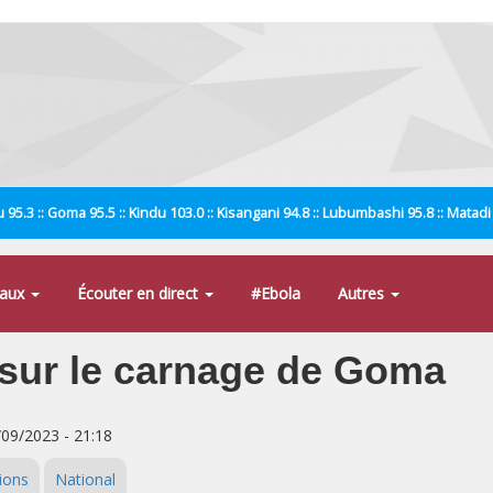
 95.3 :: Goma 95.5 :: Kindu 103.0 :: Kisangani 94.8 :: Lubumbashi 95.8 :: Matad
naux
Écouter en direct
#Ebola
Autres
 sur le carnage de Goma
/09/2023 - 21:18
ions
National