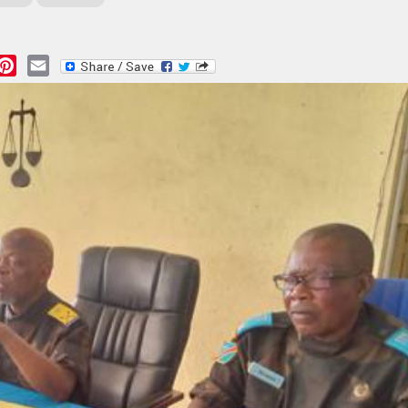
essage
Pinterest
Email