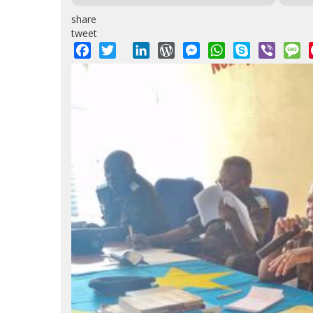
share
tweet
Facebook
Twitter
LinkedIn
WordPress
Messenger
WhatsApp
Skype
Viber
M