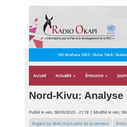
Aller
au
contenu
principal
FM: Kinshasa 103.5 :: Bunia 104.8 :: Bukavu
Accueil
Actualité
Émissions
Jour
Nord-Kivu: Analyse
Publié le ven, 08/09/2023 - 21:18 | Modifié le ven, 08
Regard sur l&#039;actualité de la semaine
Émiss