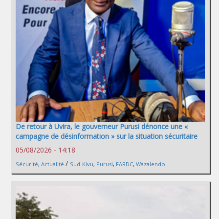
De retour à Uvira, le gouverneur Purusi dénonce une «
campagne de désinformation » sur la situation sécuritaire
05/08/2026 - 14:18
/
Sécurité
,
Actualité
Sud-Kivu
,
Purusi
,
FARDC
,
Wazalendo