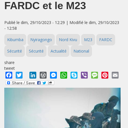
FARDC et le M23
Publié le dim, 29/10/2023 - 12:29 | Modifié le dim, 29/10/2023
- 12:58
Kibumba
Nyiragongo
Nord Kivu
M23
FARDC
Sécurité
Sécurité
Actualité
National
share
tweet
Facebook
Twitter
LinkedIn
WordPress
Messenger
WhatsApp
Skype
Viber
Message
Pinterest
Emai