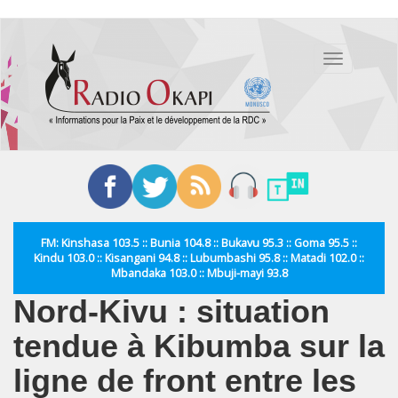
Aller
au
Toggle
contenu
navigation
principal
FM: Kinshasa 103.5 :: Bunia 104.8 :: Bukavu 95.3 :: Goma 95.5 ::
Kindu 103.0 :: Kisangani 94.8 :: Lubumbashi 95.8 :: Matadi 102.0 ::
Mbandaka 103.0 :: Mbuji-mayi 93.8
Nord-Kivu : situation
tendue à Kibumba sur la
ligne de front entre les