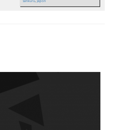
sankuru
,
Japon