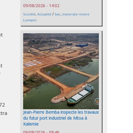
09/08/2026 - 14:02
/
Société
,
Actualité
bac
,
traversée riviere
Lomami
ut
st
r
 72
Jean-Pierre Bemba inspecte les travaux
ttra
du futur port industriel de Mtoa à
Kalemie
09/08/2026 - 09:46