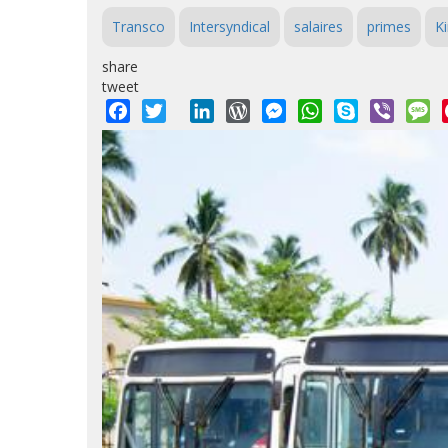
Transco
Intersyndical
salaires
primes
K
share
tweet
Facebook
Twitter
LinkedIn
WordPress
Messenger
WhatsApp
Skype
Viber
M