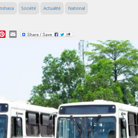
inshasa
Société
Actualité
National
essage
Pinterest
Email