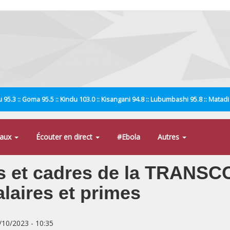
 95.3 :: Goma 95.5 :: Kindu 103.0 :: Kisangani 94.8 :: Lubumbashi 95.8 :: Matad
naux
Écouter en direct
#Ebola
Autres
s et cadres de la TRANSCO
laires et primes
9/10/2023 - 10:35