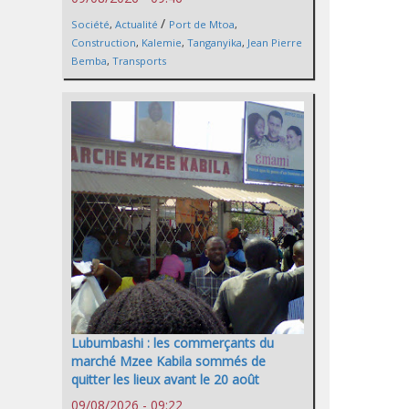
/
Société
,
Actualité
Port de Mtoa
,
Construction
,
Kalemie
,
Tanganyika
,
Jean Pierre
Bemba
,
Transports
Lubumbashi : les commerçants du
marché Mzee Kabila sommés de
quitter les lieux avant le 20 août
09/08/2026 - 09:22