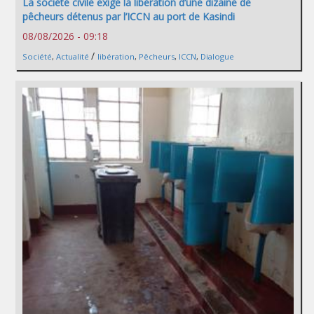
La société civile exige la libération d’une dizaine de
pêcheurs détenus par l’ICCN au port de Kasindi
08/08/2026 - 09:18
/
Société
,
Actualité
libération
,
Pêcheurs
,
ICCN
,
Dialogue