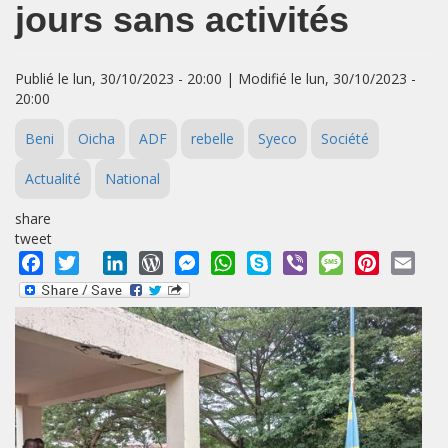
jours sans activités
Publié le lun, 30/10/2023 - 20:00 | Modifié le lun, 30/10/2023 -
20:00
Beni
Oicha
ADF
rebelle
Syeco
Société
Actualité
National
share
tweet
Facebook
Twitter
LinkedIn
WordPress
Messenger
WhatsApp
Skype
Viber
Message
Pinterest
Emai