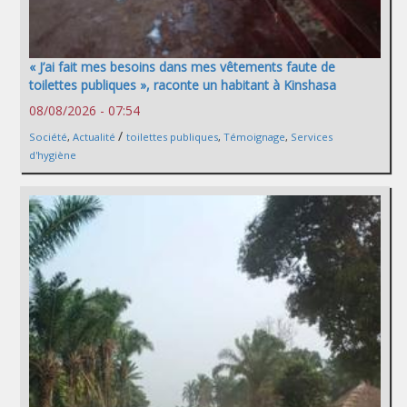
« J’ai fait mes besoins dans mes vêtements faute de
toilettes publiques », raconte un habitant à Kinshasa
08/08/2026 - 07:54
/
Société
,
Actualité
toilettes publiques
,
Témoignage
,
Services
d'hygiène