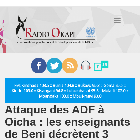
Aller
au
Toggle
contenu
navigation
principal
FM: Kinshasa 103.5 :: Bunia 104.8 :: Bukavu 95.3 :: Goma 95.5 ::
Kindu 103.0 :: Kisangani 94.8 :: Lubumbashi 95.8 :: Matadi 102.0 ::
Mbandaka 103.0 :: Mbuji-mayi 93.8
Attaque des ADF à
Oicha : les enseignants
de Beni décrètent 3