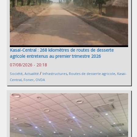
Kasaï-Central : 268 kilomètres de routes de desserte
agricole entretenus au premier trimestre 2026
07/08/2026 - 20:18
/
Société
,
Actualité
Infrastructures
,
Routes de desserte agricole
,
Kasai-
Central
,
Foner
,
OVDA