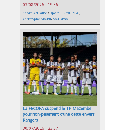
03/08/2026 - 19:36
/
Sport
,
Actualité
sport
,
ju-jitsu 2026
,
Christophe Mputu
,
Abu Dhabi
La FECOFA suspend le TP Mazembe
pour non-paiement d’une dette envers
Rangers
30/07/2026 - 23:37