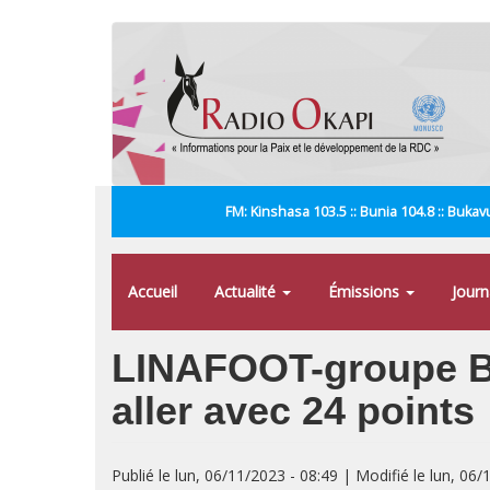
Aller
au
contenu
principal
FM: Kinshasa 103.5 :: Bunia 104.8 :: Bukavu
Accueil
Actualité
Émissions
Jour
LINAFOOT-groupe B 
aller avec 24 points
Publié le lun, 06/11/2023 - 08:49 | Modifié le lun, 06/