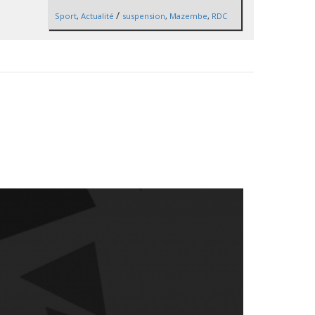
/
Sport
,
Actualité
suspension
,
Mazembe
,
RDC