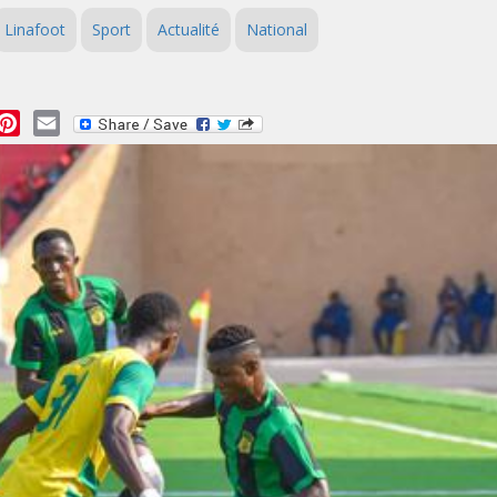
Linafoot
Sport
Actualité
National
essage
Pinterest
Email