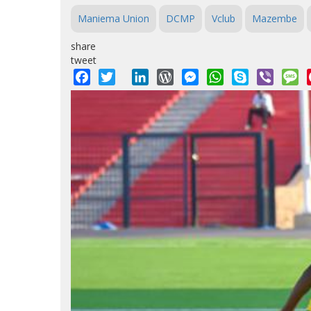
Maniema Union
DCMP
Vclub
Mazembe
share
tweet
Facebook
Twitter
LinkedIn
WordPress
Messenger
WhatsApp
Skype
Viber
M