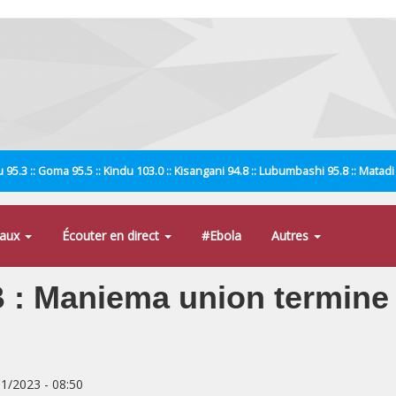
 95.3 :: Goma 95.5 :: Kindu 103.0 :: Kisangani 94.8 :: Lubumbashi 95.8 :: Matad
naux
Écouter en direct
#Ebola
Autres
: Maniema union termine e
11/2023 - 08:50