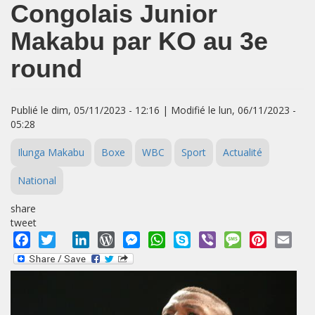
Congolais Junior
Makabu par KO au 3e
round
Publié le dim, 05/11/2023 - 12:16 | Modifié le lun, 06/11/2023 -
05:28
Ilunga Makabu
Boxe
WBC
Sport
Actualité
National
share
tweet
Facebook
Twitter
LinkedIn
WordPress
Messenger
WhatsApp
Skype
Viber
Message
Pinterest
Emai