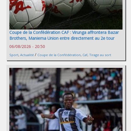
Coupe de la Confédération CAF : Virunga affrontera Bazar
Brothers, Maniema Union entre directement au 2e tour
06/08/2026 - 20:50
/
Sport
,
Actualité
Coupe de la Confédération
,
Caf
,
Tirage au sort