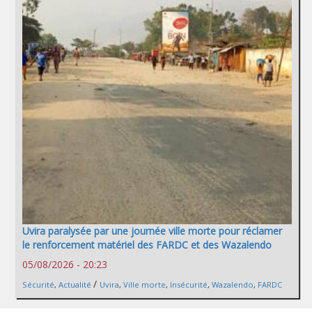
Uvira paralysée par une journée ville morte pour réclamer
le renforcement matériel des FARDC et des Wazalendo
05/08/2026 - 20:23
/
Sécurité
,
Actualité
Uvira
,
Ville morte
,
Insécurité
,
Wazalendo
,
FARDC