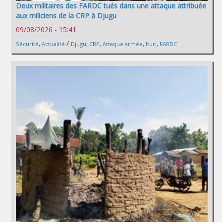
Deux militaires des FARDC tués dans une attaque attribuée
aux miliciens de la CRP à Djugu
09/08/2026 - 15:41
/
Sécurité
,
Actualité
Djugu
,
CRP
,
Attaque armée
,
Ituri
,
FARDC