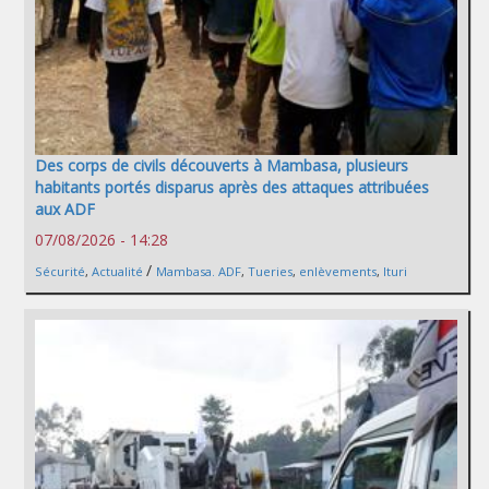
Des corps de civils découverts à Mambasa, plusieurs
habitants portés disparus après des attaques attribuées
aux ADF
07/08/2026 - 14:28
/
Sécurité
,
Actualité
Mambasa. ADF
,
Tueries
,
enlèvements
,
Ituri