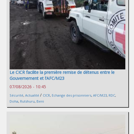
Le CICR facilite la première remise de détenus entre le
Gouvernement et l’AFC/M23
07/08/2026 - 10:45
/
Sécurité
,
Actualité
CICR
,
Echange des prisonniers
,
AFC/M23
,
RDC
,
Doha
,
Rutshuru
,
Beni