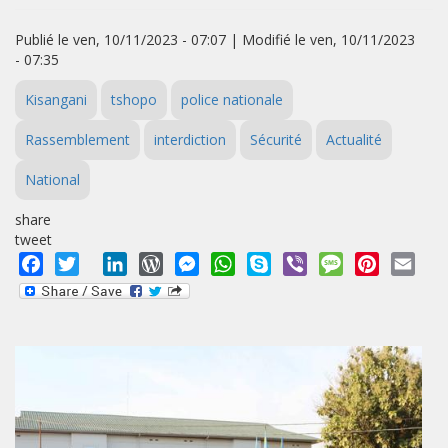
Publié le ven, 10/11/2023 - 07:07 | Modifié le ven, 10/11/2023
- 07:35
Kisangani
tshopo
police nationale
Rassemblement
interdiction
Sécurité
Actualité
National
share
tweet
Facebook
Twitter
LinkedIn
WordPress
Messenger
WhatsApp
Skype
Viber
Message
Pinterest
Emai