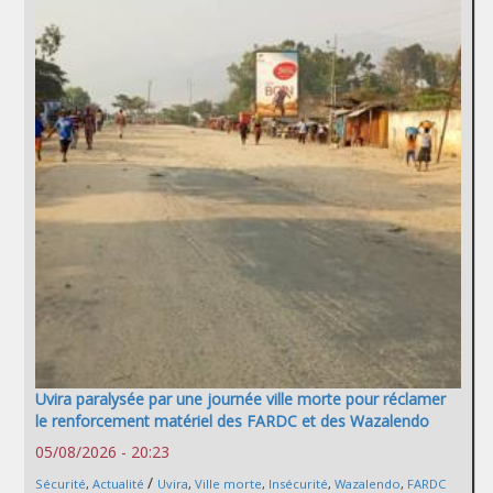
Uvira paralysée par une journée ville morte pour réclamer
le renforcement matériel des FARDC et des Wazalendo
05/08/2026 - 20:23
/
Sécurité
,
Actualité
Uvira
,
Ville morte
,
Insécurité
,
Wazalendo
,
FARDC