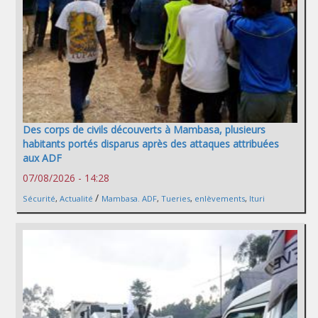
Des corps de civils découverts à Mambasa, plusieurs
habitants portés disparus après des attaques attribuées
aux ADF
07/08/2026 - 14:28
/
Sécurité
,
Actualité
Mambasa. ADF
,
Tueries
,
enlèvements
,
Ituri