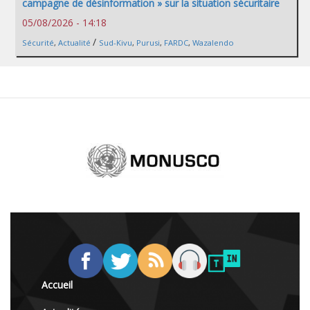
campagne de désinformation » sur la situation sécuritaire
05/08/2026 - 14:18
/
Sécurité
,
Actualité
Sud-Kivu
,
Purusi
,
FARDC
,
Wazalendo
Accueil