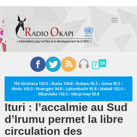
Aller
au
Toggle
contenu
navigation
principal
FM: Kinshasa 103.5 :: Bunia 104.8 :: Bukavu 95.3 :: Goma 95.5 ::
Kindu 103.0 :: Kisangani 94.8 :: Lubumbashi 95.8 :: Matadi 102.0 ::
Mbandaka 103.0 :: Mbuji-mayi 93.8
Ituri : l’accalmie au Sud
d’Irumu permet la libre
circulation des