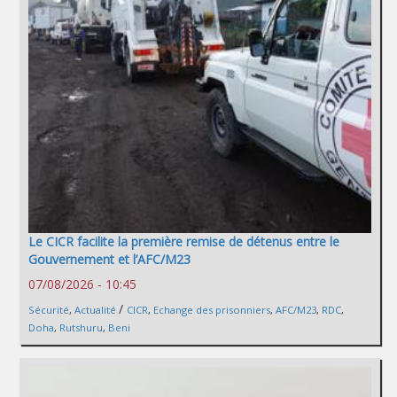
Le CICR facilite la première remise de détenus entre le
Gouvernement et l’AFC/M23
07/08/2026 - 10:45
/
Sécurité
,
Actualité
CICR
,
Echange des prisonniers
,
AFC/M23
,
RDC
,
Doha
,
Rutshuru
,
Beni