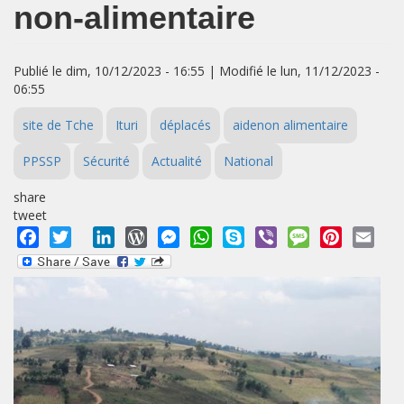
non-alimentaire
Publié le dim, 10/12/2023 - 16:55 | Modifié le lun, 11/12/2023 -
06:55
site de Tche
Ituri
déplacés
aidenon alimentaire
PPSSP
Sécurité
Actualité
National
share
tweet
Facebook
Twitter
LinkedIn
WordPress
Messenger
WhatsApp
Skype
Viber
Message
Pinterest
Emai