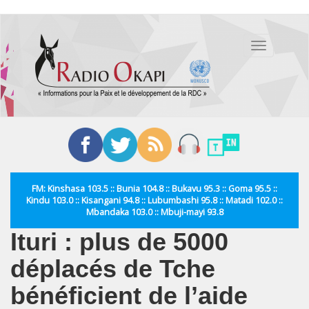
Aller
au
Toggle
contenu
navigation
principal
FM: Kinshasa 103.5 :: Bunia 104.8 :: Bukavu 95.3 :: Goma 95.5 ::
Kindu 103.0 :: Kisangani 94.8 :: Lubumbashi 95.8 :: Matadi 102.0 ::
Mbandaka 103.0 :: Mbuji-mayi 93.8
Ituri : plus de 5000
déplacés de Tche
bénéficient de l’aide