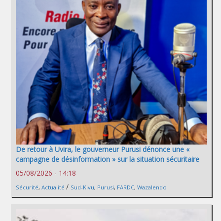
De retour à Uvira, le gouverneur Purusi dénonce une «
campagne de désinformation » sur la situation sécuritaire
05/08/2026 - 14:18
/
Sécurité
,
Actualité
Sud-Kivu
,
Purusi
,
FARDC
,
Wazalendo