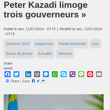
Peter Kazadi limoge
trois gouverneurs »
Publié le ven, 12/01/2024 - 07:19 | Modifié le ven, 12/01/2024
- 07:19
Elections 2023
suspension
fraude électorale
Ceni
Revue de presse
Actualité
National
share
tweet
Facebook
Twitter
LinkedIn
WordPress
Messenger
WhatsApp
Skype
Viber
Message
Pinterest
Emai