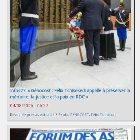
Infos27: « Génocost : Félix Tshisekedi appelle à préserver la
mémoire, la justice et la paix en RDC »
04/08/2026 - 06:57
/
Revue de presse
,
Actualité
Ebola
,
GENOCOST
,
Félix Tshisekedi