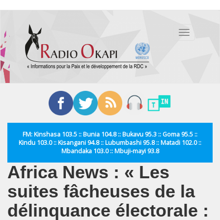
Aller
au
Toggle
contenu
navigation
principal
FM: Kinshasa 103.5 :: Bunia 104.8 :: Bukavu 95.3 :: Goma 95.5 ::
Kindu 103.0 :: Kisangani 94.8 :: Lubumbashi 95.8 :: Matadi 102.0 ::
Mbandaka 103.0 :: Mbuji-mayi 93.8
Africa News : « Les
suites fâcheuses de la
délinquance électorale :