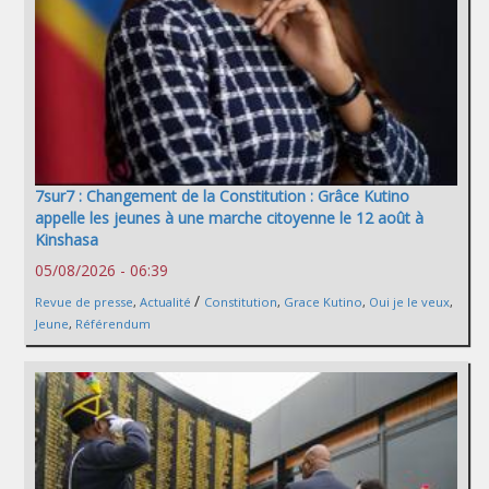
7sur7 : Changement de la Constitution : Grâce Kutino
appelle les jeunes à une marche citoyenne le 12 août à
Kinshasa
05/08/2026 - 06:39
/
Revue de presse
,
Actualité
Constitution
,
Grace Kutino
,
Oui je le veux
,
Jeune
,
Référendum