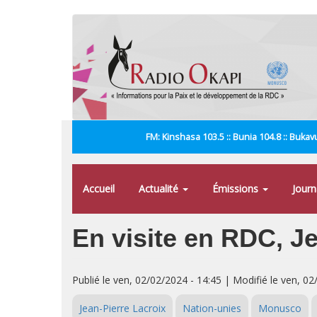
Aller
au
contenu
principal
FM: Kinshasa 103.5 :: Bunia 104.8 :: Bukavu
Accueil
Actualité
Émissions
Jour
En visite en RDC, Je
Publié le ven, 02/02/2024 - 14:45 | Modifié le ven, 02
Jean-Pierre Lacroix
Nation-unies
Monusco