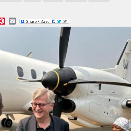
essage
Pinterest
Email