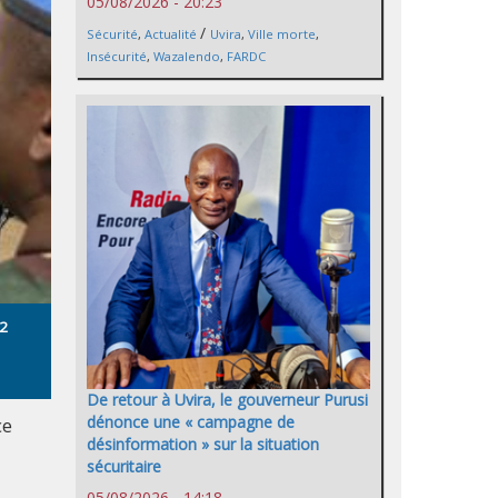
05/08/2026 - 20:23
/
Sécurité
,
Actualité
Uvira
,
Ville morte
,
Insécurité
,
Wazalendo
,
FARDC
 2
De retour à Uvira, le gouverneur Purusi
dénonce une « campagne de
ce
désinformation » sur la situation
sécuritaire
05/08/2026 - 14:18