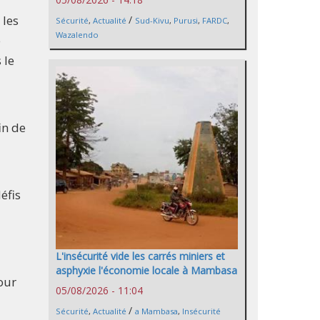
 les
/
Sécurité
,
Actualité
Sud-Kivu
,
Purusi
,
FARDC
,
Wazalendo
e
 le
in de
éfis
L'insécurité vide les carrés miniers et
asphyxie l'économie locale à Mambasa
pour
05/08/2026 - 11:04
/
Sécurité
,
Actualité
a Mambasa
,
Insécurité