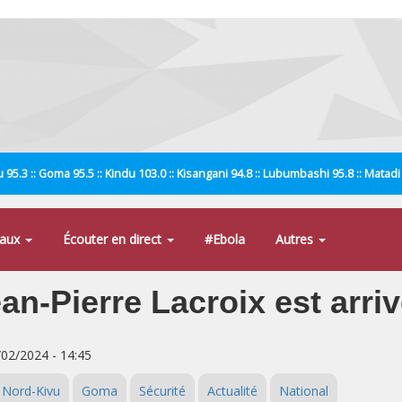
 95.3 :: Goma 95.5 :: Kindu 103.0 :: Kisangani 94.8 :: Lubumbashi 95.8 :: Matad
naux
Écouter en direct
#Ebola
Autres
an-Pierre Lacroix est arri
/02/2024 - 14:45
Nord-Kivu
Goma
Sécurité
Actualité
National