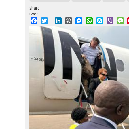
share
tweet
Facebook
Twitter
LinkedIn
WordPress
Messenger
WhatsApp
Skype
Viber
M