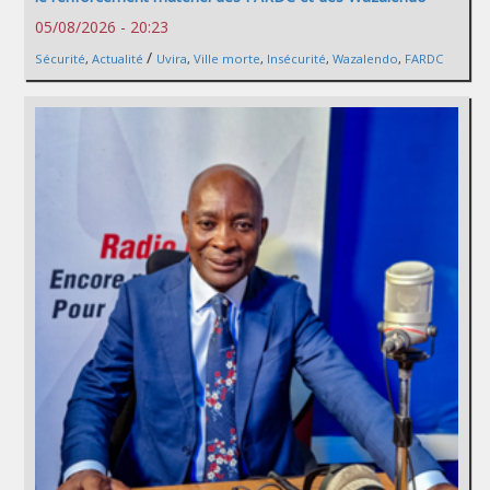
05/08/2026 - 20:23
/
Sécurité
,
Actualité
Uvira
,
Ville morte
,
Insécurité
,
Wazalendo
,
FARDC