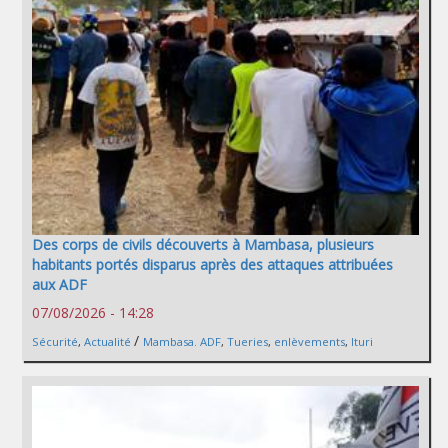
Des corps de civils découverts à Mambasa, plusieurs
habitants portés disparus après des attaques attribuées
aux ADF
07/08/2026 - 14:28
/
Sécurité
,
Actualité
Mambasa. ADF
,
Tueries
,
enlèvements
,
Ituri