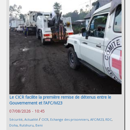
Le CICR facilite la première remise de détenus entre le
Gouvernement et l’AFC/M23
07/08/2026 - 10:45
/
Sécurité
,
Actualité
CICR
,
Echange des prisonniers
,
AFC/M23
,
RDC
,
Doha
,
Rutshuru
,
Beni