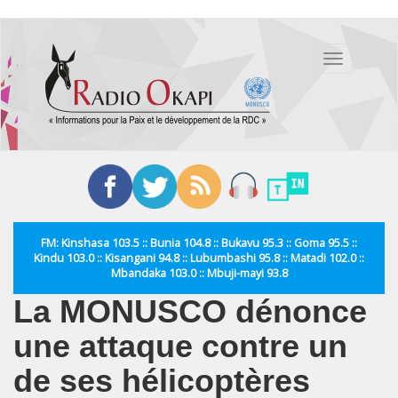
Aller
au
Toggle
contenu
navigation
principal
FM: Kinshasa 103.5 :: Bunia 104.8 :: Bukavu 95.3 :: Goma 95.5 ::
Kindu 103.0 :: Kisangani 94.8 :: Lubumbashi 95.8 :: Matadi 102.0 ::
Mbandaka 103.0 :: Mbuji-mayi 93.8
La MONUSCO dénonce
une attaque contre un
de ses hélicoptères