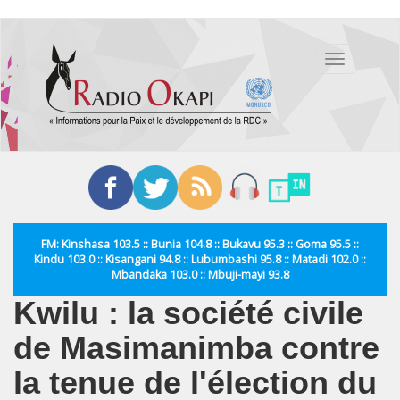
Aller
au
Toggle
contenu
navigation
principal
FM: Kinshasa 103.5 :: Bunia 104.8 :: Bukavu 95.3 :: Goma 95.5 ::
Kindu 103.0 :: Kisangani 94.8 :: Lubumbashi 95.8 :: Matadi 102.0 ::
Mbandaka 103.0 :: Mbuji-mayi 93.8
Kwilu : la société civile
de Masimanimba contre
la tenue de l'élection du