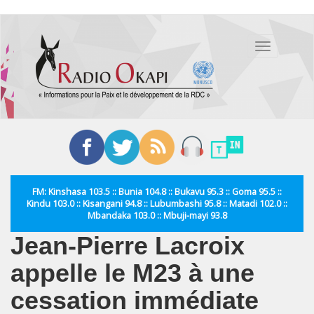
Aller
au
Toggle
contenu
navigation
principal
FM: Kinshasa 103.5 :: Bunia 104.8 :: Bukavu 95.3 :: Goma 95.5 ::
Kindu 103.0 :: Kisangani 94.8 :: Lubumbashi 95.8 :: Matadi 102.0 ::
Mbandaka 103.0 :: Mbuji-mayi 93.8
Jean-Pierre Lacroix
appelle le M23 à une
cessation immédiate