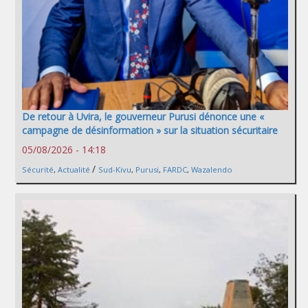
De retour à Uvira, le gouverneur Purusi dénonce une «
campagne de désinformation » sur la situation sécuritaire
05/08/2026 - 14:18
/
Sécurité
,
Actualité
Sud-Kivu
,
Purusi
,
FARDC
,
Wazalendo