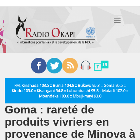
Aller
au
Toggle
contenu
navigation
principal
FM: Kinshasa 103.5 :: Bunia 104.8 :: Bukavu 95.3 :: Goma 95.5 ::
Kindu 103.0 :: Kisangani 94.8 :: Lubumbashi 95.8 :: Matadi 102.0 ::
Mbandaka 103.0 :: Mbuji-mayi 93.8
Goma : rareté de
produits vivriers en
provenance de Minova à