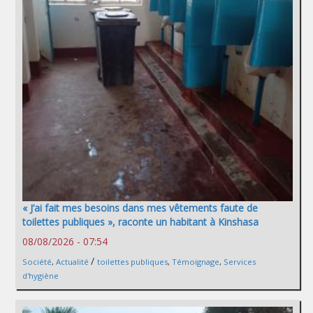
« J’ai fait mes besoins dans mes vêtements faute de
toilettes publiques », raconte un habitant à Kinshasa
08/08/2026 - 07:54
/
Société
,
Actualité
toilettes publiques
,
Témoignage
,
Services
d'hygiène