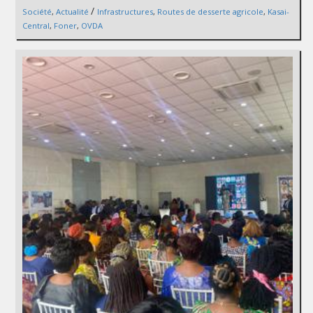
/
Société
,
Actualité
Infrastructures
,
Routes de desserte agricole
,
Kasai-
Central
,
Foner
,
OVDA