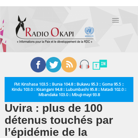
Aller
au
Toggle
contenu
navigation
principal
FM: Kinshasa 103.5 :: Bunia 104.8 :: Bukavu 95.3 :: Goma 95.5 ::
Kindu 103.0 :: Kisangani 94.8 :: Lubumbashi 95.8 :: Matadi 102.0 ::
Mbandaka 103.0 :: Mbuji-mayi 93.8
Uvira : plus de 100
détenus touchés par
l’épidémie de la