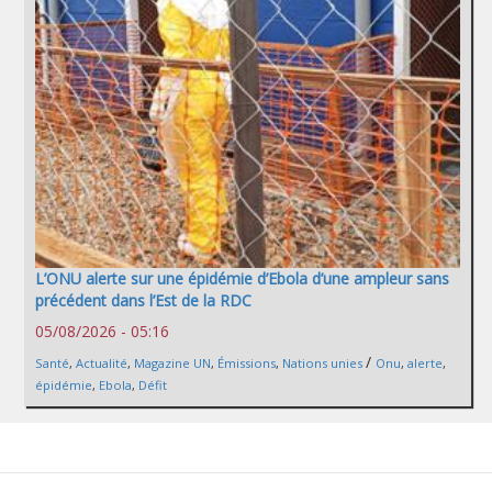
L’ONU alerte sur une épidémie d’Ebola d’une ampleur sans
précédent dans l’Est de la RDC
05/08/2026 - 05:16
/
Santé
,
Actualité
,
Magazine UN
,
Émissions
,
Nations unies
Onu
,
alerte
,
épidémie
,
Ebola
,
Défit