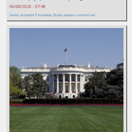
06/08/2026 - 07:48
/
Santé
,
Actualité
Kinshasa
,
Ebola
,
bateau commercial