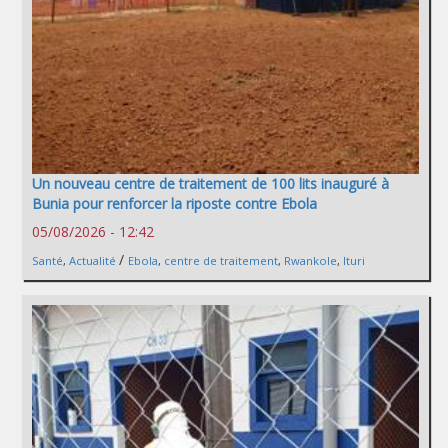
Un nouveau centre de traitement de 100 lits inauguré à
Bunia pour renforcer la riposte contre Ebola
05/08/2026 - 12:42
/
Santé
,
Actualité
Ebola
,
centre de traitement
,
Rwankole
,
Ituri