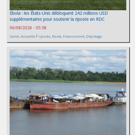
Ebola : les États-Unis débloquent 242 millions USD
supplémentaires pour soutenir la riposte en RDC
06/08/2026 - 05:38
/
Santé
,
Actualité
riposte
,
Ebola
,
Financement
,
Dépistage