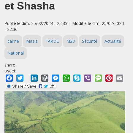
et Shasha
Publié le dim, 25/02/2024 - 22:33 | Modifié le dim, 25/02/2024
- 22:36
calme
Masisi
FARDC
M23
Sécurité
Actualité
National
share
tweet
Facebook
Twitter
LinkedIn
WordPress
Messenger
WhatsApp
Skype
Viber
Message
Pinterest
Emai