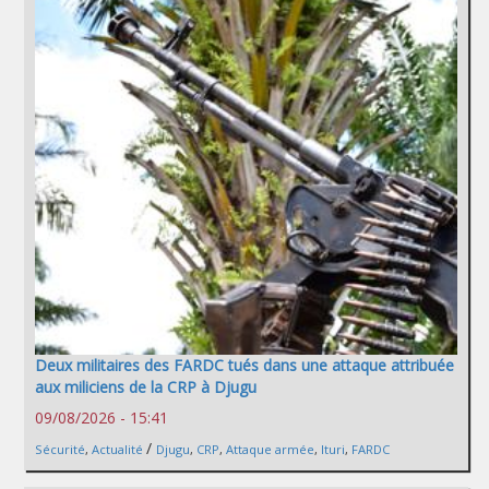
Deux militaires des FARDC tués dans une attaque attribuée
aux miliciens de la CRP à Djugu
09/08/2026 - 15:41
/
Sécurité
,
Actualité
Djugu
,
CRP
,
Attaque armée
,
Ituri
,
FARDC