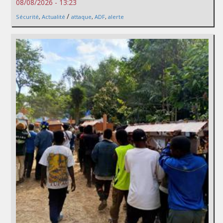
08/08/2026 - 13:23
/
Sécurité
,
Actualité
attaque
,
ADF
,
alerte