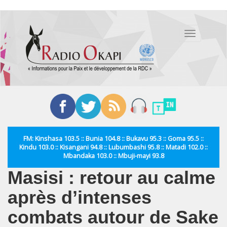
Aller
au
Toggle
contenu
navigation
principal
FM: Kinshasa 103.5 :: Bunia 104.8 :: Bukavu 95.3 :: Goma 95.5 ::
Kindu 103.0 :: Kisangani 94.8 :: Lubumbashi 95.8 :: Matadi 102.0 ::
Mbandaka 103.0 :: Mbuji-mayi 93.8
Masisi : retour au calme
après d’intenses
combats autour de Sake