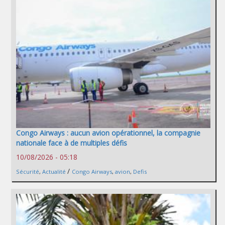
Congo Airways : aucun avion opérationnel, la compagnie
nationale face à de multiples défis
10/08/2026 - 05:18
/
Sécurité
,
Actualité
Congo Airways
,
avion
,
Defis