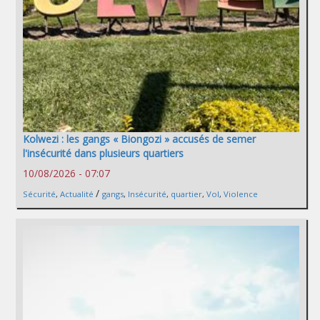
Kolwezi : les gangs « Biongozi » accusés de semer
l'insécurité dans plusieurs quartiers
10/08/2026 - 07:07
/
Sécurité
,
Actualité
gangs
,
Insécurité
,
quartier
,
Vol
,
Violence