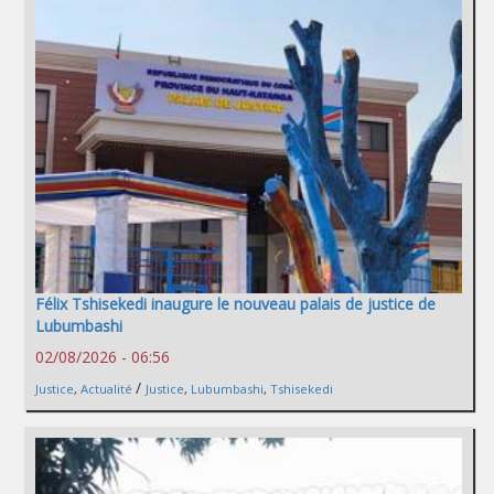
Félix Tshisekedi inaugure le nouveau palais de justice de
Lubumbashi
02/08/2026 - 06:56
/
Justice
,
Actualité
Justice
,
Lubumbashi
,
Tshisekedi