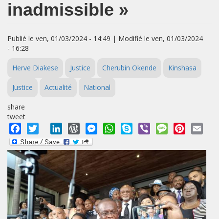
inadmissible »
Publié le ven, 01/03/2024 - 14:49 | Modifié le ven, 01/03/2024
- 16:28
Herve Diakese
Justice
Cherubin Okende
Kinshasa
Justice
Actualité
National
share
tweet
Facebook
Twitter
LinkedIn
WordPress
Messenger
WhatsApp
Skype
Viber
Message
Pinterest
Emai