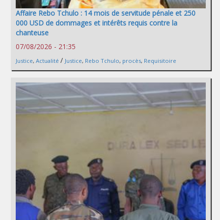
Affaire Rebo Tchulo : 14 mois de servitude pénale et 250
000 USD de dommages et intérêts requis contre la
chanteuse
07/08/2026 - 21:35
/
Justice
,
Actualité
Justice
,
Rebo Tchulo
,
procès
,
Requisitoire