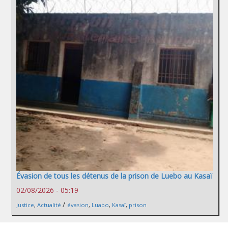
Évasion de tous les détenus de la prison de Luebo au Kasaï
02/08/2026 - 05:19
/
Justice
,
Actualité
évasion
,
Luabo
,
Kasaï
,
prison