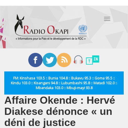
Aller
au
Toggle
contenu
navigation
principal
FM: Kinshasa 103.5 :: Bunia 104.8 :: Bukavu 95.3 :: Goma 95.5 ::
Kindu 103.0 :: Kisangani 94.8 :: Lubumbashi 95.8 :: Matadi 102.0 ::
Mbandaka 103.0 :: Mbuji-mayi 93.8
Affaire Okende : Hervé
Diakese dénonce « un
déni de justice