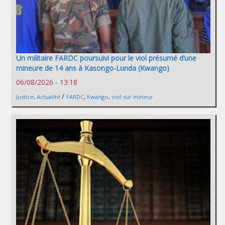
Un militaire FARDC poursuivi pour le viol présumé d’une
mineure de 14 ans à Kasongo-Lunda (Kwango)
06/08/2026 - 13:18
/
Justice
,
Actualité
FARDC
,
Kwango
,
viol sur mineur